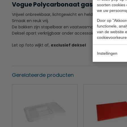
Vogue Polycarbonaat gastronorm b
soorten cookies 
we uw persoons
Vrijwel onbreekbaar, lichtgewicht en heldere polycarbona
Smaak en reuk vrij.
Door op "Akkoord
functionele, ana
De bakken zijn stapelbaar en vaatwasmachine bestendig.
van de website en
Deksel apart verkrijgbaar onder accessoires.
cookievoorkeure
Let op foto wijkt af,
exclusief deksel
Instellingen
Gerelateerde producten