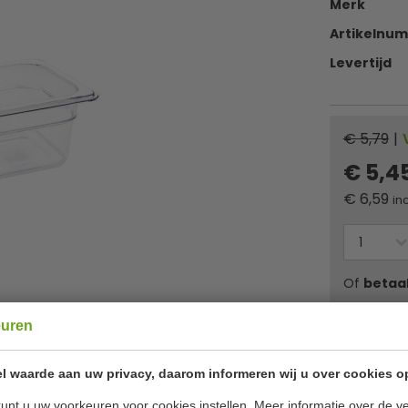
Merk
Artikelnu
Levertijd
€ 5,79
|
€ 5,4
€
6,59
inc
Of
betaa
euren
✔ Gratis ver
l waarde aan uw privacy, daarom informeren wij u over cookies o
unt u uw voorkeuren voor cookies instellen. Meer informatie over de ve