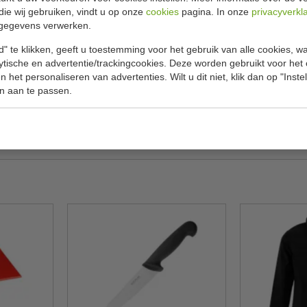
Specificat
ak
die wij gebruiken, vindt u op onze
cookies
pagina. In onze
privacyverkl
gegevens verwerken.
at GN bak.
Model
" te klikken, geeft u toestemming voor het gebruik van alle cookies, 
Diep
lytische en advertentie/trackingcookies. Deze worden gebruikt voor het
 het personaliseren van advertenties. Wilt u dit niet, klik dan op "Inst
Inhoud
n aan te passen.
GN 1/4
Temperat