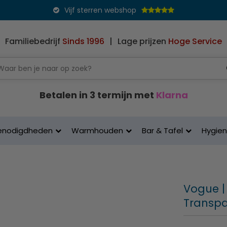
Vijf sterren webshop
Familiebedrijf
Sinds 1996
|
Lage prijzen
Hoge Service
Betalen in 3 termijn met
Klarna
enodigdheden
Warmhouden
Bar & Tafel
Hygie
Vogue | 
Transpa