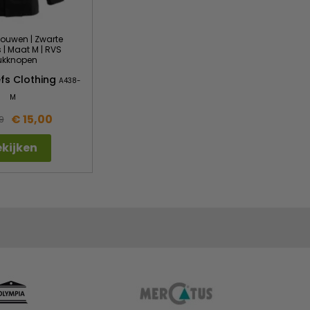
ouwen | Zwarte
 | Maat M | RVS
ukknopen
fs Clothing
A438-
M
€ 15,00
9
kijken