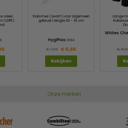
uw vlees
Koksmes | zwart | voor algemeen
Lange m
 | LDPE |
gebruik | lengte 30 - 16 cm
Koksbuis
end
Dr
Whites Che
HygiPlas
0
C554
00
€ 6,65
€ 7,09
€ 15,5
Bekijken
Be
Onze merken