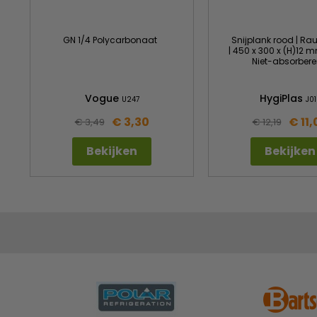
GN 1/4 Polycarbonaat
Snijplank rood | Ra
| 450 x 300 x (H)12 mm
Niet-absorber
Vogue
HygiPlas
U247
J01
€ 3,30
€ 11,
€ 3,49
€ 12,19
Bekijken
Bekijken