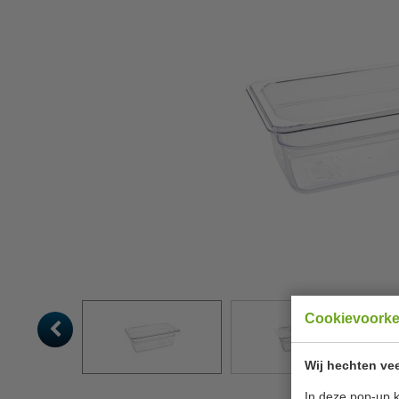
Cookievoork
Wij hechten vee
In deze pop-up k