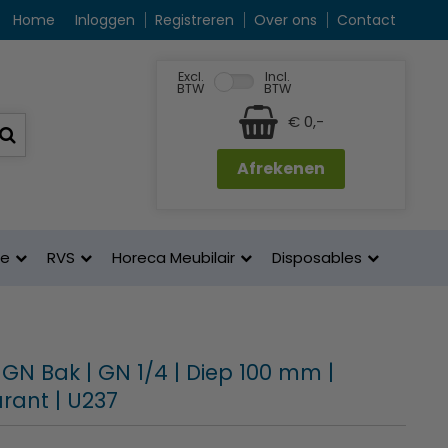
Home
Inloggen
Registreren
Over ons
Contact
Excl.
Incl.
BTW
BTW
€ 0,-
Afrekenen
ne
RVS
Horeca Meubilair
Disposables
GN Bak | GN 1/4 | Diep 100 mm |
rant | U237