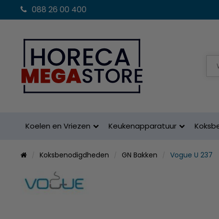
088 26 00 400
Koelen en Vriezen
Keukenapparatuur
Koksb
Koksbenodigdheden
GN Bakken
Vogue U 237