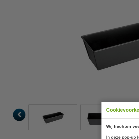
Cookievoork
Wij hechten vee
In deze pop-up k