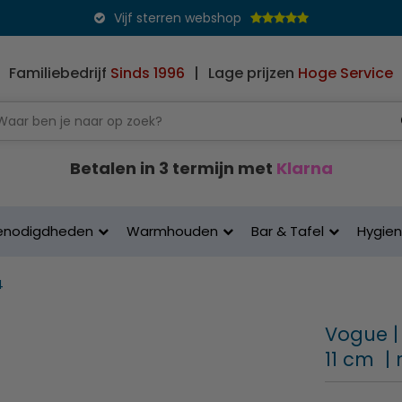
Vijf sterren webshop
Familiebedrijf
Sinds 1996
|
Lage prijzen
Hoge Service
Betalen in 3 termijn met
Klarna
enodigdheden
Warmhouden
Bar & Tafel
Hygie
4
Vogue |
11 cm |