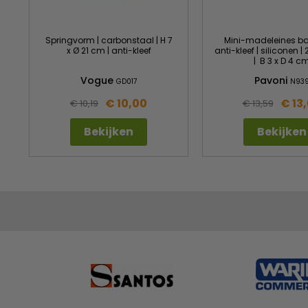
Springvorm | carbonstaal | H 7
Mini-madeleines ba
x Ø 21 cm | anti-kleef
anti-kleef | siliconen 
| B 3 x D 4 c
Vogue
Pavoni
GD017
N93
€ 10,00
€ 13
€ 10,19
€ 13,59
Bekijken
Bekijken