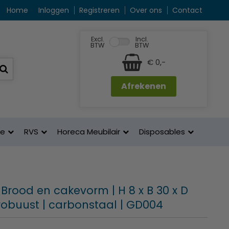
Home
Inloggen
Registreren
Over ons
Contact
Excl.
Incl.
BTW
BTW
€ 0,-
Afrekenen
ne
RVS
Horeca Meubilair
Disposables
 Brood en cakevorm | H 8 x B 30 x D
 robuust | carbonstaal | GD004