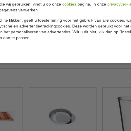
Specificat
1 cm
die wij gebruiken, vindt u op onze
cookies
pagina. In onze
privacyverkl
gegevens verwerken.
an Vogue. De vorm is ideaal voor het bakken
Model
" te klikken, geeft u toestemming voor het gebruik van alle cookies, 
de of zelfs als voorgerecht. Omdat de vorm is
lytische en advertentie/trackingcookies. Deze worden gebruikt voor het
H x B x D
ate geschikt voor continu gebruik in een drukke
 het personaliseren van advertenties. Wilt u dit niet, klik dan op "Inst
Materiaal
n aan te passen.