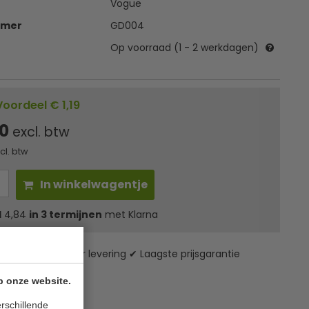
Vogue
mmer
GD004
Op voorraad (1 - 2 werkdagen)
Voordeel € 1,19
00
excl. btw
ncl. btw
In winkelwagentje
l
4,84
in 3 termijnen
met Klarna
zending* ✔ 24 uur levering ✔ Laagste prijsgarantie
p onze website.
rschillende