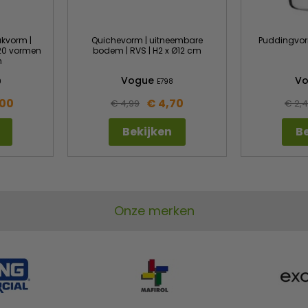
kvorm |
Quichevorm | uitneembare
Puddingvorm
| 20 vormen
bodem | RVS | H2 x Ø12 cm
m
Vogue
V
9
E798
,00
€ 4,70
€ 4,99
€ 2,
Bekijken
Be
Onze merken