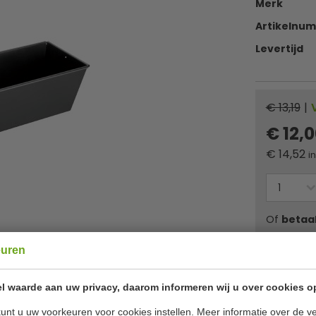
Merk
Artikelnu
Levertijd
€ 13,19
|
€ 12,
€
14,52
i
Of
betaa
euren
✔ Gratis ver
l waarde aan uw privacy, daarom informeren wij u over cookies o
unt u uw voorkeuren voor cookies instellen. Meer informatie over de ve