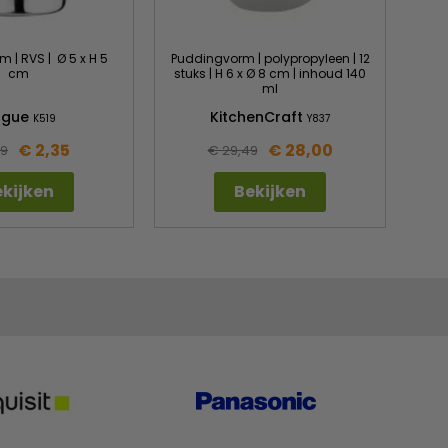
 | RVS | Ø 5 x H 5
Puddingvorm | polypropyleen | 12
cm
stuks | H 6 x Ø 8 cm | inhoud 140
ml
ogue
KitchenCraft
K519
Y837
€ 2,35
€ 28,00
49
€ 29,49
kijken
Bekijken