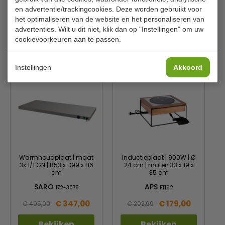
Materiaal
RVS
en advertentie/trackingcookies. Deze worden gebruikt voor
Gewicht
16 kilo
het optimaliseren van de website en het personaliseren van
advertenties. Wilt u dit niet, klik dan op "Instellingen" om uw
cookievoorkeuren aan te passen.
Is dit iets voor jou?
Instellingen
Akkoord
Warmhoudplaat | maat
Inductieplaat | 900W | Ø
3x 1/1 GN | B53 x D99 x H6
24 cm | maten 33 x 19 x
cm
35 cm
SARO
APS
172-3078
FT162
€ 347,00
€ 179,00
€ 495,00
€ 202,99
Bekijken
Bekijken