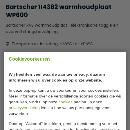
Bartscher 114362 warmhoudplaat
WP600
Bartscher RVS warmhoudplaat , elektronische toggle en
oververhittingsbeveiliging.
Temperatuur instelling: +35ºC tot +95ºC
Zeer geschikt voor uw horeca buffet
Cookievoorkeuren
Specificaties
Wij hechten veel waarde aan uw privacy, daarom
informeren wij u over cookies op onze website.
Model
Warmhoudplaat
In deze pop-up kunt u uw voorkeuren voor cookies instellen.
Nummer
114362
Meer informatie over de verschillende soorten cookies die wij
Vermogen
0.60 kW
gebruiken, vindt u op onze
cookies
pagina. In onze
privacyverklaring
leest u hoe we uw persoonsgegevens
Voltage
230 V 50 Hz
verwerken.
B x D x H
1000 x 500 x 64 mm
Door op "Akkoord" te klikken, geeft u toestemming voor het
gebruik van alle cookies, waaronder functionele, analytische