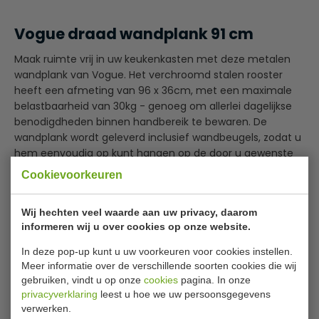
Vogue draad wandplank 91 cm
Maak ruimte vrij in uw keukenkasten met deze metalen
wandplank van Vogue. Het verchroomd stalen rooster
heeft een afmeting van 96 x 36cm, met een maximale
belastbaarheid van 30kg - genoeg om allerlei dagelijkse
benodigdheden binnen handbereik te bewaren. De
wandplank wordt geleverd inclusief wandbeugels, zodat u
hem eenvoudig op kunt hangen op de door u gewenste
plek. Omdat het geen solide plank is maar een rooster
Cookievoorkeuren
kunt u er eenvoudig potten en pannen op laten drogen.
Lees meer
Wij hechten veel waarde aan uw privacy, daarom
Robuuste wandplank, ideaal voor het opbergen van
informeren wij u over cookies op onze website.
Bijlages
pannen
Zorgt voor luchtcirculatie
In deze pop-up kunt u uw voorkeuren voor cookies instellen.
Handleiding
Inclusief beugels
Meer informatie over de verschillende soorten cookies die wij
Afm B x D 91 x 36 cm
gebruiken, vindt u op onze
cookies
pagina. In onze
Specificaties
Max capaciteit 30 kg
privacyverklaring
leest u hoe we uw persoonsgegevens
verwerken.