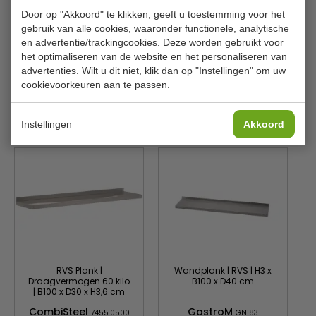
Model
GAU201
Door op "Akkoord" te klikken, geeft u toestemming voor het
Afm B x D
91 x 36 cm
gebruik van alle cookies, waaronder functionele, analytische
en advertentie/trackingcookies. Deze worden gebruikt voor
Materiaal
Verchroomd staal
het optimaliseren van de website en het personaliseren van
advertenties. Wilt u dit niet, klik dan op "Instellingen" om uw
Draagvermogen
30 kilo
cookievoorkeuren aan te passen.
Is dit iets voor jou?
Instellingen
Akkoord
RVS Plank |
Wandplank | RVS | H3 x
Draagvermogen 60 kilo
B100 x D40 cm
| B100 x D30 x H3,6 cm
CombiSteel
GastroM
7455.0500
GN183