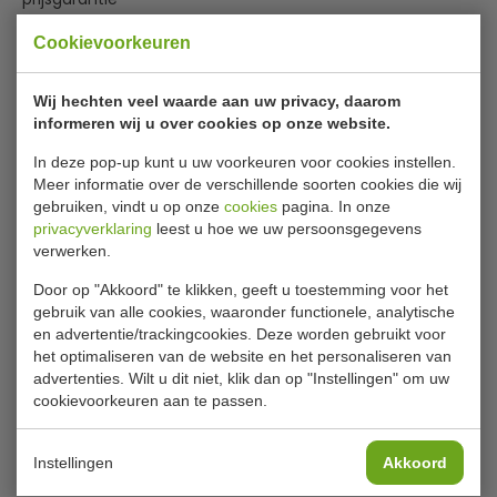
Cookievoorkeuren
RVS wandplank + konsoles
Wij hechten veel waarde aan uw privacy, daarom
Maten 90 x 30 cm zeer geschikt voor uw horeca keuken.
informeren wij u over cookies op onze website.
Draagvermogen 30 kilo.
In deze pop-up kunt u uw voorkeuren voor cookies instellen.
Meer informatie over de verschillende soorten cookies die wij
gebruiken, vindt u op onze
cookies
pagina. In onze
Bijlages
privacyverklaring
leest u hoe we uw persoonsgegevens
verwerken.
Assembly_instruction_wall_shelf
Door op "Akkoord" te klikken, geeft u toestemming voor het
Specificaties
gebruik van alle cookies, waaronder functionele, analytische
en advertentie/trackingcookies. Deze worden gebruikt voor
Artikelnummer
7490.0145
het optimaliseren van de website en het personaliseren van
advertenties. Wilt u dit niet, klik dan op "Instellingen" om uw
Breedte (mm)
900
cookievoorkeuren aan te passen.
Diepte (mm)
300
Instellingen
Akkoord
Hoogte (mm)
190