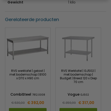
Gewicht
1 kilo
Gerelateerde producten
RVS werktafel | gelast |
RVS Werktafel | GJ502 |
met bodemschap | B100
met bodemschap |
x D70 x H90 cm
Budget | Breed 120 x Diep
70 cm
CombiSteel
Vogue
7812.0008
GJ502
€ 392,00
€ 317,00
€ 530,00
€ 359,99