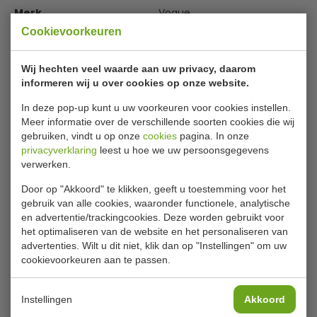
Merk
Vogue
Cookievoorkeuren
Artikelnummer
GH473
Levertijd
Op voorraad (1 - 2
Wij hechten veel waarde aan uw privacy, daarom
werkdagen)
informeren wij u over cookies op onze website.
In deze pop-up kunt u uw voorkeuren voor cookies instellen.
Meer informatie over de verschillende soorten cookies die wij
€ 59,99
|
Voordeel € 3,99
gebruiken, vindt u op onze
cookies
pagina. In onze
privacyverklaring
leest u hoe we uw persoonsgegevens
€ 56,00
excl. btw
verwerken.
€
67,76
incl. btw
Door op "Akkoord" te klikken, geeft u toestemming voor het
gebruik van alle cookies, waaronder functionele, analytische
In winkelwagentje
en advertentie/trackingcookies. Deze worden gebruikt voor
het optimaliseren van de website en het personaliseren van
Of
betaal
22,59
in 3 termijnen
met Klarna
advertenties. Wilt u dit niet, klik dan op "Instellingen" om uw
cookievoorkeuren aan te passen.
✔ Gratis verzending* ✔ 24 uur levering ✔ Laagste
Instellingen
Akkoord
prijsgarantie