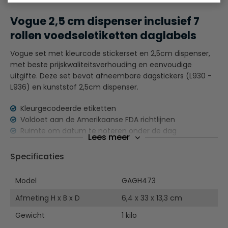
Vogue 2,5 cm dispenser inclusief 7
rollen voedseletiketten daglabels
Vogue set met kleurcode stickerset en 2,5cm dispenser,
met beste prijskwaliteitsverhouding en eenvoudige
uitgifte. Deze set bevat afneembare dagstickers (L930 -
L936) en kunststof 2,5cm dispenser.
Kleurgecodeerde etiketten
Voldoet aan de Amerikaanse FDA richtlijnen
Ruimte om datum te noteren onder de dag
Lees meer
Dagstickers per rol van 1000 stuks
Stickers laten eenvoudig los, zonder resten achter te
Specificaties
laten
Model
GAGH473
Afmeting H x B x D
6,4 x 33 x 13,3 cm
Gewicht
1 kilo