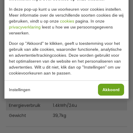
Bijlages
Handmatige ontdooiing
In deze pop-up kunt u uw voorkeuren voor cookies instellen.
Gebruiksvriendelijke digitale bediening
Meer informatie over de verschillende soorten cookies die wij
Handleiding
Geschikt voor 6x 40mm 1/3GN pannen (apart
gebruiken, vindt u op onze
cookies
pagina. In onze
Specificatieblad
verkocht)
privacyverklaring
leest u hoe we uw persoonsgegevens
Diagram
Stevige voeten voor gemakkelijke plaatsing
verwerken.
Specificaties
Door op "Akkoord" te klikken, geeft u toestemming voor het
gebruik van alle cookies, waaronder functionele, analytische
Model
GP296
en advertentie/trackingcookies. Deze worden gebruikt voor
het optimaliseren van de website en het personaliseren van
Kleur
Wit
advertenties. Wilt u dit niet, klik dan op "Instellingen" om uw
cookievoorkeuren aan te passen.
Temperatuur
0°C tot +12°C
Afmetingen
29,2(h) x 152,9(b) x 42(d)cm
Instellingen
Akkoord
Materiaal
RVS & glas
Energieverbruik
1.4kWh/24u
Gewicht
39,7kg