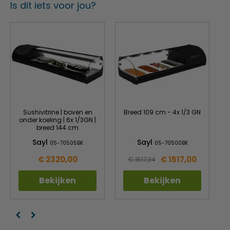
Is dit iets voor jou?
Sushivitrine | boven en
Breed 109 cm - 4x 1/3 GN
onder koeling | 6x 1/3GN |
breed 144 cm
Sayl
Sayl
05-70505BK
05-70500BK
€ 2320,00
€ 1517,00
€ 1517,34
Bekijken
Bekijken