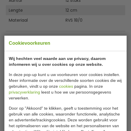
Aantal
12 stuks
Lengte
12 cm
Materiaal
RVS 18/0
Gerelateerde producten
Cookievoorkeuren
Wij hechten veel waarde aan uw privacy, daarom
informeren wij u over cookies op onze website.
In deze pop-up kunt u uw voorkeuren voor cookies instellen.
Meer informatie over de verschillende soorten cookies die wij
gebruiken, vindt u op onze
cookies
pagina. In onze
privacyverklaring
leest u hoe we uw persoonsgegevens
verwerken.
Dessertmes | lengte 20
Soeplepel | lengte 17 cm |
cm | RVS 18/0 | Bead
RVS 18/0 | aantal 12
Door op "Akkoord" te klikken, geeft u toestemming voor het
|aantal 12 stuks
stuks
gebruik van alle cookies, waaronder functionele, analytische
Olympia
Olympia
C127
C131
en advertentie/trackingcookies. Deze worden gebruikt voor
het optimaliseren van de website en het personaliseren van
€ 16,00
€ 12,00
€ 17,39
€ 12,29