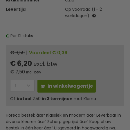
Artikelnummer
C218
Levertijd
Op voorraad (1 - 2
werkdagen)
Per 12 stuks
€ 6,59
|
Voordeel € 0,39
€ 6,20
excl. btw
€
7,50
incl. btw
In winkelwagentje
Of
betaal
2,50
in 3 termijnen
met Klarna
Horeca bestek âœ“ Klassiek en modern âœ“ Leverbaar in
diverse kleuren âœ“ Scherp geprijsd âœ“ Koop al uw
bestek in één keer âœ“ Uitgevoerd in hoogwaardig rvs.