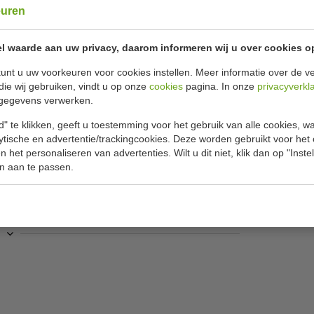
euren
kleuren âœ“
Uitgevoerd i
l waarde aan uw privacy, daarom informeren wij u over cookies o
Specificat
els
unt u uw voorkeuren voor cookies instellen. Meer informatie over de ve
die wij gebruiken, vindt u op onze
cookies
pagina. In onze
privacyverkl
n gepolijst en opgepoetst is. Dankzij het
gegevens verwerken.
Model
 op een wit tafelkleed en geeft het de
" te klikken, geeft u toestemming voor het gebruik van alle cookies, 
Nummer
h is, kan het gebruikt worden in combinatie met
lytische en advertentie/trackingcookies. Deze worden gebruikt voor het
ek nooit meer per ongeluk weggooit. Uitstekende
Aantal
 het personaliseren van advertenties. Wilt u dit niet, klik dan op "Inst
n aan te passen.
Lengte
Materiaal