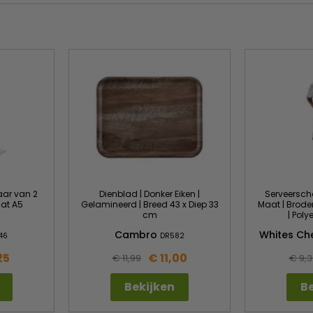
aar van 2
Dienblad | Donker Eiken |
Serveerscho
aat A5
Gelamineerd | Breed 43 x Diep 33
Maat | Brode
cm
| Poly
Cambro
Whites Ch
46
DR582
25
€ 11,00
€ 11,99
€ 9,3
Bekijken
Be