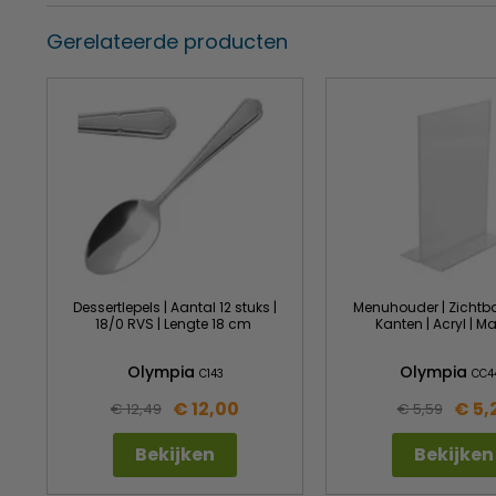
Gerelateerde producten
Dessertlepels | Aantal 12 stuks |
Menuhouder | Zichtb
18/0 RVS | Lengte 18 cm
Kanten | Acryl | M
Olympia
Olympia
C143
CC4
€ 12,00
€ 5,
€ 12,49
€ 5,59
Bekijken
Bekijken