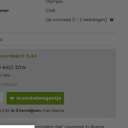
Olympia
mmer
C145
Op voorraad (1 - 2 werkdagen)
ks
Voordeel € 0,44
5
excl. btw
cl. btw
 0,60 p.st.
In winkelwagentje
l
2,92
in 3 termijnen
met Klarna
ek âœ“ Klassiek en modern âœ“ Leverbaar in diverse