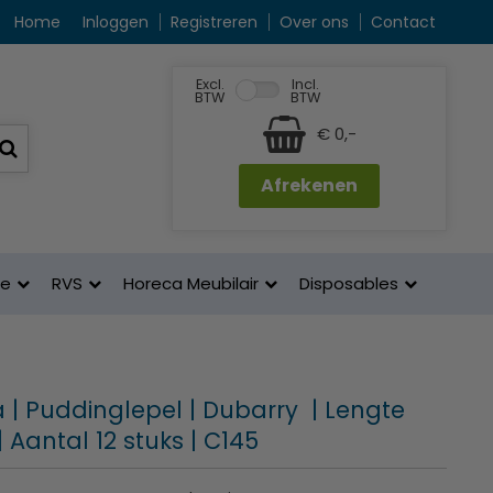
Home
Inloggen
Registreren
Over ons
Contact
Excl.
Incl.
BTW
BTW
€ 0,-
Afrekenen
ne
RVS
Horeca Meubilair
Disposables
 | Puddinglepel | Dubarry | Lengte
| Aantal 12 stuks | C145