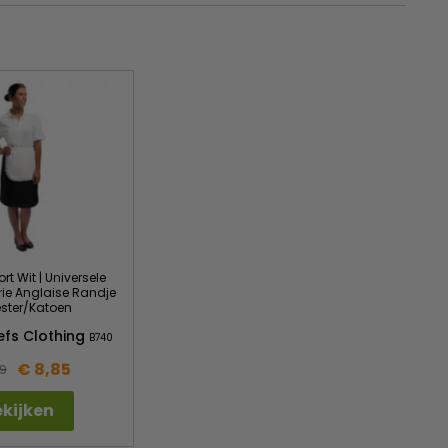
rt Wit | Universele
rie Anglaise Randje
ester/Katoen
efs Clothing
B740
€ 8,85
9
kijken