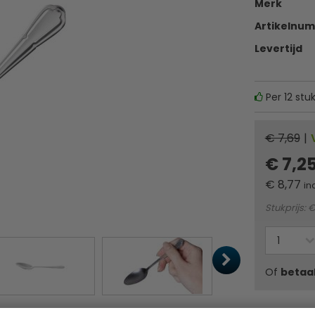
Merk
Artikelnu
Levertijd
Per 12 stu
€ 7,69
|
€ 7,2
€
8,77
in
Stukprijs: €
Of
betaa
Horeca best