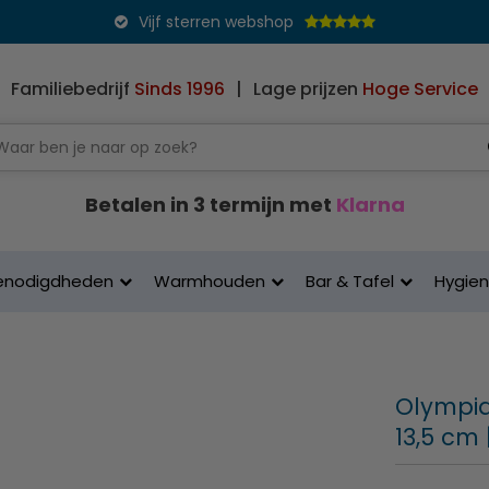
Vijf sterren webshop
Familiebedrijf
Sinds 1996
|
Lage prijzen
Hoge Service
Betalen in 3 termijn met
Klarna
enodigdheden
Warmhouden
Bar & Tafel
Hygie
Olympia
13,5 cm 