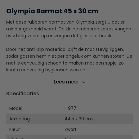
Olympia Barmat 45 x 30 cm
Met deze rubberen barmat van Olympia zorgt u dat er
minder geknoeid wordt. De kleine rubberen spikes vangen
overtollig vocht op en zorgen dat glas niet breekt.
Door het anti-slip materiaal blijft de mat stevig liggen,
zodat gasten hem niet per ongeluk om kunnen stoten. De
mat is eenvoudig schoon te maken met een sopje, zo
kunt u eenvoudig hygiënisch werken.
Lees meer
Antislip
Vangt condens en overtollig vocht op
Specificaties
Helpt de bar netjes en schoon te houden
Af te wassen met een sopje van warm water
Model
F 977
Afmeting
44,5 x 30 cm
Kleur
Zwart