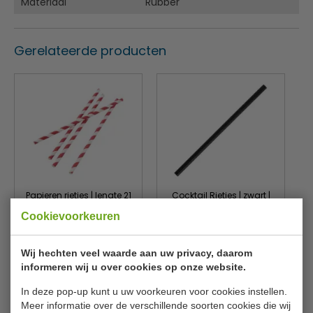
Materiaal
Rubber
Gerelateerde producten
Papieren rietjes | lengte 21
Cocktail Rietjes | zwart |
cm | Ø 0.6 cm | rood wit |
lengte 14 cm | Ø 5 mm |
Cookievoorkeuren
250 Stuks
250 stuks
Wij hechten veel waarde aan uw privacy, daarom
Fiesta Green
Fiesta Green
de927
CY080
informeren wij u over cookies op onze website.
€ 5,05
€ 4,40
€ 5,39
€ 4,69
In deze pop-up kunt u uw voorkeuren voor cookies instellen.
Meer informatie over de verschillende soorten cookies die wij