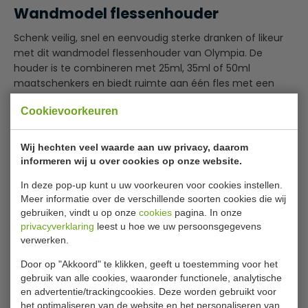
Wandmodel flessenhouder
Schenk veilig, snel en eenvoudig sterke dranken of likeur
met dit wandmodel flessenhouder van Olympia. De
houder is te combineren met 25ml, 35ml of 50ml
maatschenkers en biedt ruimte aan één fles met een
inhoud tussen 700ml en 1L.
Cookievoorkeuren
Dankzij de eenvoudige wandmontage plaatst u de houder
eenvoudig op de gewenste plek en biedt u uw personeel
Wij hechten veel waarde aan uw privacy, daarom
een praktische oplossing om snel drankjes te serveren
informeren wij u over cookies op onze website.
Lees meer
tijdens drukke shifts.
In deze pop-up kunt u uw voorkeuren voor cookies instellen.
Specificaties
Meer informatie over de verschillende soorten cookies die wij
De rubberen onderdelen houden de flessen veilig en
gebruiken, vindt u op onze
cookies
pagina. In onze
stevig op hun plek.
privacyverklaring
leest u hoe we uw persoonsgegevens
Model:
W 623
verwerken.
Makkelijk vast te maken aan wand of tafel voor
Afmetingen H x D
39 x 10.5 cm
eenvoudige dosering
Door op "Akkoord" te klikken, geeft u toestemming voor het
Gewicht
90 Gram
Leverbaar in 2 afmetingen
gebruik van alle cookies, waaronder functionele, analytische
en advertentie/trackingcookies. Deze worden gebruikt voor
het optimaliseren van de website en het personaliseren van