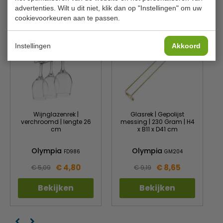
advertenties. Wilt u dit niet, klik dan op "Instellingen" om uw
Is dit iets voor jou?
cookievoorkeuren aan te passen.
Instellingen
Akkoord
Wijnglazenrek |
Glasrek | Gepolijst
verchroomd | lengte 26
messing | 230 Gram | H4
cm
x B11 x D41 cm
Olympia
Olympia
FD986
GM204
€ 4,80
€ 8,65
€ 5,09
€ 9,19
Bekijken
Bekijken