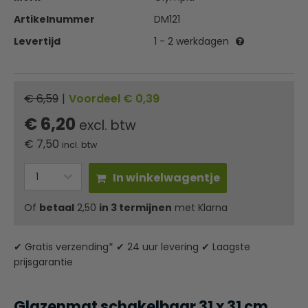
Artikelnummer
DM121
Levertijd
1 - 2 werkdagen
€ 6,59
|
Voordeel € 0,39
€ 6,20
excl. btw
€
7,50
incl. btw
In winkelwagentje
Of
betaal
2,50
in 3 termijnen
met Klarna
✔ Gratis verzending* ✔ 24 uur levering ✔ Laagste
prijsgarantie
Glazenmat schakelbaar 31 x 31 cm