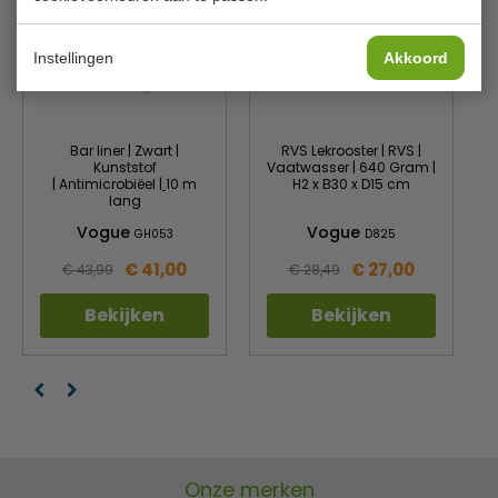
Instellingen
Akkoord
Bar liner | Zwart |
RVS Lekrooster | RVS |
Kunststof
Vaatwasser | 640 Gram |
| Antimicrobiëel
|
10 m
H2 x B30 x D15 cm
lang
Vogue
Vogue
GH053
D825
€ 41,00
€ 27,00
€ 43,99
€ 28,49
Bekijken
Bekijken
Onze merken