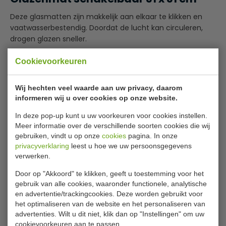
Deze glasmatten zijn makkelijk aan elkaar te klikken en
vaatwasserbestendig. Doordat de lucht kan circuleren,
drogen glazen sneller.
Aan elkaar te bevestigen
Cookievoorkeuren
Zorgt dat glazen sneller drogen
Vaatwasserbestendig
Wij hechten veel waarde aan uw privacy, daarom
Beschermt tegen glasbreuk
informeren wij u over cookies op onze website.
Specificaties
In deze pop-up kunt u uw voorkeuren voor cookies instellen.
Meer informatie over de verschillende soorten cookies die wij
gebruiken, vindt u op onze
cookies
pagina. In onze
Model:
DM 121
privacyverklaring
leest u hoe we uw persoonsgegevens
Afmetingen
310 x 310 mm.
verwerken.
Door op "Akkoord" te klikken, geeft u toestemming voor het
gebruik van alle cookies, waaronder functionele, analytische
Is dit iets voor jou?
en advertentie/trackingcookies. Deze worden gebruikt voor
het optimaliseren van de website en het personaliseren van
advertenties. Wilt u dit niet, klik dan op "Instellingen" om uw
cookievoorkeuren aan te passen.