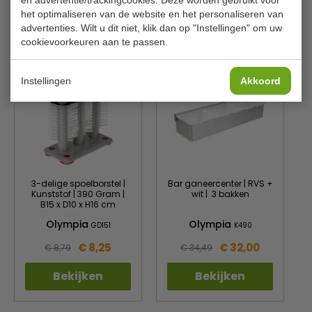
en advertentie/trackingcookies. Deze worden gebruikt voor
het optimaliseren van de website en het personaliseren van
advertenties. Wilt u dit niet, klik dan op "Instellingen" om uw
Is dit iets voor jou?
cookievoorkeuren aan te passen.
Instellingen
Akkoord
3-delige spoelborstel |
Bar ganeercenter | RVS +
Kunststof | 390 Gram |
wit | 3 bakken
B15 x D10 x H16 cm
Olympia
Olympia
GD151
K490
€ 8,25
€ 32,00
€ 8,79
€ 34,49
Bekijken
Bekijken