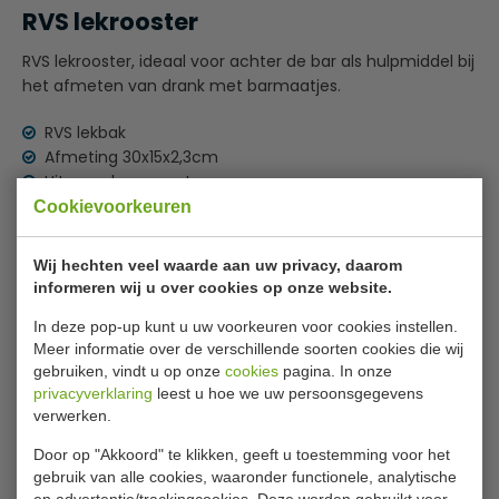
RVS lekrooster
RVS lekrooster, ideaal voor achter de bar als hulpmiddel bij
het afmeten van drank met barmaatjes.
RVS lekbak
Afmeting 30x15x2,3cm
Uitneembaar rooster
Vaatwasserbestendig
Cookievoorkeuren
Handig om al uw barmaatjes op te zetten
Barmaatjes kunnen na het afspoelen zonder
Wij hechten veel waarde aan uw privacy, daarom
Lees meer
problemen ondersteboven op het rooster gezet
informeren wij u over cookies op onze website.
worden
Specificaties
In deze pop-up kunt u uw voorkeuren voor cookies instellen.
Meer informatie over de verschillende soorten cookies die wij
Model:
D 825
gebruiken, vindt u op onze
cookies
pagina. In onze
privacyverklaring
leest u hoe we uw persoonsgegevens
Afmetingen HxBxD
2,3 x 30 x 15 cm
verwerken.
Gewicht
640 Gram
Door op "Akkoord" te klikken, geeft u toestemming voor het
gebruik van alle cookies, waaronder functionele, analytische
Materiaal
RVS