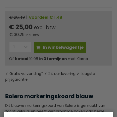
€ 26,49
|
Voordeel € 1,49
€ 25,00
excl. btw
€
30,25
incl. btw
In winkelwagentje
Of
betaal
10,08
in 3 termijnen
met Klarna
✔ Gratis verzending* ✔ 24 uur levering ✔ Laagste
prijsgarantie
Bolero markeringskoord blauw
Dit blauwe markeringskoord van Bolero is gemaakt van
zacht velours en heeft verchroomde haken aan beide