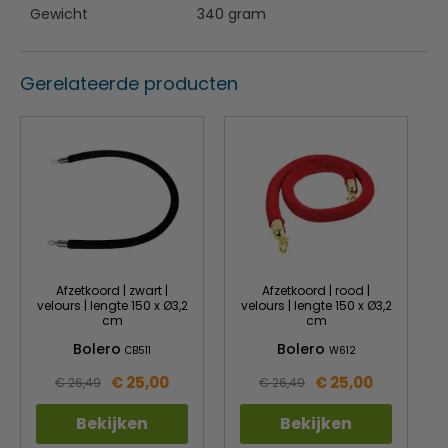
Gewicht
340 gram
Gerelateerde producten
Afzetkoord | zwart |
Afzetkoord | rood |
velours | lengte 150 x Ø3,2
velours | lengte 150 x Ø3,2
cm
cm
Bolero
Bolero
CB511
W612
€ 25,00
€ 25,00
€ 26,49
€ 26,49
Bekijken
Bekijken