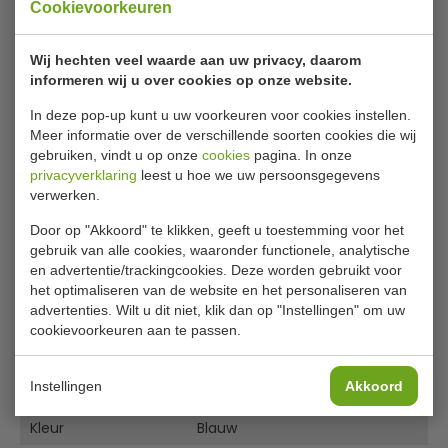
uiteinden zodat het te bevestigen is aan een muurhaak
Cookievoorkeuren
of afzetpaal. Creëer een stijlvol en luxe afzetsysteem
voor gebruik in restaurants, bars, clubs, hotels en andere
Wij hechten veel waarde aan uw privacy, daarom
horecagelegenheden. Dit koord kan gecombineerd
informeren wij u over cookies op onze website.
worden met de verchroomde muurhaken van Bolero,
zodat u op eenvoudige wijze rijen kunt creëren.
In deze pop-up kunt u uw voorkeuren voor cookies instellen.
Meer informatie over de verschillende soorten cookies die wij
Lees meer
Uiteinden van zink
gebruiken, vindt u op onze
cookies
pagina. In onze
Zacht velours koord
privacyverklaring
leest u hoe we uw persoonsgegevens
Bijlages
Uiteinden zijn aan muurhaak of paal te bevestigen
verwerken.
Zorgt voor meer veiligheid
Door op "Akkoord" te klikken, geeft u toestemming voor het
Specificatieblad
Ideaal voor restaurants, clubs en bars
gebruik van alle cookies, waaronder functionele, analytische
en advertentie/trackingcookies. Deze worden gebruikt voor
Specificaties
het optimaliseren van de website en het personaliseren van
advertenties. Wilt u dit niet, klik dan op "Instellingen" om uw
Model
U 917
cookievoorkeuren aan te passen.
Lengte x Ø
150 x 3,2 cm
Instellingen
Akkoord
Materiaal
Polyester en zink
Kleur
Blauw