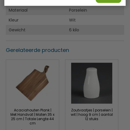
Aantal
6 stuks
Materiaal
Porselein
Kleur
Wit
Gewicht
6 kilo
Gerelateerde producten
Acaciahouten Plank |
Zoutvaatjes | porselein |
Met Handvat | Maten 35 x
wit | hoog 9 cm | aantal
25 cm | Totale Lengte 44
12 stuks
cm