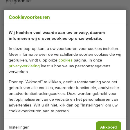
prijsgarantie
Cookievoorkeuren
6 stuks Olympia coupe borden,
diameter 26 cm
Wij hechten veel waarde aan uw privacy, daarom
Een zeer uitgebreide lijn puur wit porselein van een zeer
informeren wij u over cookies op onze website.
sterke vitro kwaliteit wat een lange levensduur
In deze pop-up kunt u uw voorkeuren voor cookies instellen.
garandeert. Multifunctionele items die stapelbaar en
Meer informatie over de verschillende soorten cookies die wij
extra stevig zijn dankzij de gerolde randen. Oven-,
gebruiken, vindt u op onze
cookies
pagina. In onze
magnetron-, vriezer- en vaatwasserbestendig.
privacyverklaring
leest u hoe we uw persoonsgegevens
verwerken.
Oven-, magnetron- en vaatwasserbestendig
Volledig verglaasd en daardoor duurzaam en hitte- en
Door op "Akkoord" te klikken, geeft u toestemming voor het
Lees meer
gebruik van alle cookies, waaronder functionele, analytische
schokbestendig
en advertentie/trackingcookies. Deze worden gebruikt voor
Specificaties
het optimaliseren van de website en het personaliseren van
advertenties. Wilt u dit niet, klik dan op "Instellingen" om uw
Model
CM187
cookievoorkeuren aan te passen.
Diameter
26 cm
Instellingen
Akkoord