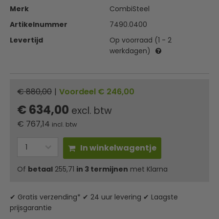
Merk
CombiSteel
Artikelnummer
7490.0400
Levertijd
Op voorraad (1 - 2
werkdagen)
€ 880,00
|
Voordeel € 246,00
€ 634,00
excl. btw
€
767,14
incl. btw
In winkelwagentje
Of
betaal
255,71
in 3 termijnen
met Klarna
✔ Gratis verzending* ✔ 24 uur levering ✔ Laagste
prijsgarantie