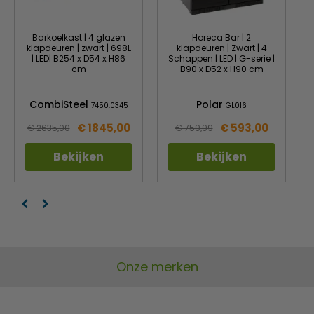
Barkoelkast | 4 glazen
Horeca Bar | 2
klapdeuren | zwart | 698L
klapdeuren | Zwart | 4
| LED| B254 x D54 x H86
Schappen | LED | G-serie |
cm
B90 x D52 x H90 cm
CombiSteel
Polar
7450.0345
GL016
€ 1845,00
€ 593,00
€ 2635,00
€ 759,99
Bekijken
Bekijken
Onze merken