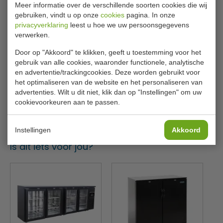
Meer informatie over de verschillende soorten cookies die wij
RVS constructie:
duurzaam, hygiënisch en makkelijk
Verrijdbaar
Nee
gebruiken, vindt u op onze
cookies
pagina. In onze
schoon te maken.
privacyverklaring
leest u hoe we uw persoonsgegevens
Kraan
Nee
verwerken.
Deze cocktail bar station is de ideale oplossing voor elke
Kraangat
Nee
professionele bar die zoekt naar efficiëntie en stijl. Bestel
Door op "Akkoord" te klikken, geeft u toestemming voor het
vandaag nog jouw RVS cocktail bar station en maak jouw
Afvalstortkoker
Nee
gebruik van alle cookies, waaronder functionele, analytische
barwerkplek compleet!
en advertentie/trackingcookies. Deze worden gebruikt voor
Breedte
900
het optimaliseren van de website en het personaliseren van
advertenties. Wilt u dit niet, klik dan op "Instellingen" om uw
Diepte
713
cookievoorkeuren aan te passen.
Hoogte
890
Instellingen
Akkoord
Is dit iets voor jou?