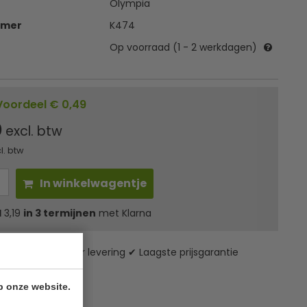
Olympia
mmer
K474
Op voorraad (1 - 2 werkdagen)
Voordeel € 0,49
0
excl. btw
l. btw
In winkelwagentje
l
3,19
in 3 termijnen
met Klarna
zending* ✔ 24 uur levering ✔ Laagste prijsgarantie
p onze website.