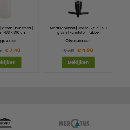
 groen | kunststof |
Maatschenker | 3poot | 2,5 cl | 90
 | H33 x Ø10 cm
gram | kunststof | rubber
ogue
Olympia
C168
K493
€ 7,40
€ 4,90
9
€ 5,19
kijken
Bekijken