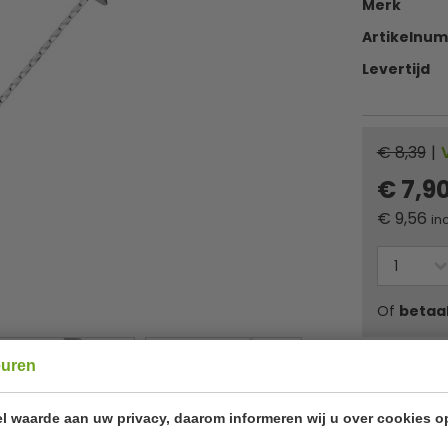
Merk
Artikelnu
Levertijd
€ 8,39
|
€ 7,9
€
9,56
inc
Of
betaa
euren
✔ Gratis ver
l waarde aan uw privacy, daarom informeren wij u over cookies o