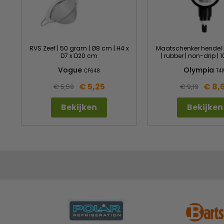
RVS Zeef | 50 gram | Ø8 cm | H4 x
Maatschenker hendel |
D7 x D20 cm
| rubber | non-drip |
Vogue
Olympia
CF648
T41
€ 5,25
€ 8,
€ 5,59
€ 9,19
Bekijken
Bekijken