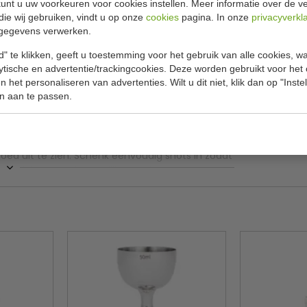
unt u uw voorkeuren voor cookies instellen. Meer informatie over de ve
Specificat
l met stamper 27cm
die wij gebruiken, vindt u op onze
cookies
pagina. In onze
privacyverkl
gegevens verwerken.
cocktaillepel van Olympia. Met een lang
Model
worden opgebouwd en gemixt, ongeacht hoe hoog
" te klikken, geeft u toestemming voor het gebruik van alle cookies, 
Afmeting Ø
deeld.
lytische en advertentie/trackingcookies. Deze worden gebruikt voor het
 het personaliseren van advertenties. Wilt u dit niet, klik dan op "Inst
Gewicht
envoudig. Met een ingebouwde stamper kunt u
n aan te passen.
ap te gebruiken - dat bespaart tijd en extra
Materiaal
oed uit te zien. Schenk eenvoudig shots in zodat
lke slok zo goed mogelijk smaakt.
mixen, zelfs in hoge glazen