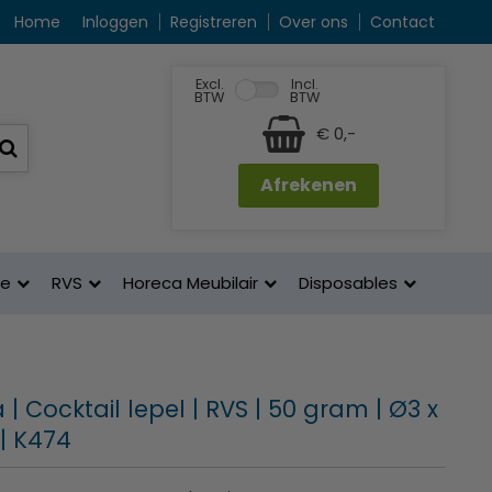
Home
Inloggen
Registreren
Over ons
Contact
Excl.
Incl.
BTW
BTW
€ 0,-
Afrekenen
ne
RVS
Horeca Meubilair
Disposables
| Cocktail lepel | RVS | 50 gram | Ø3 x
| K474