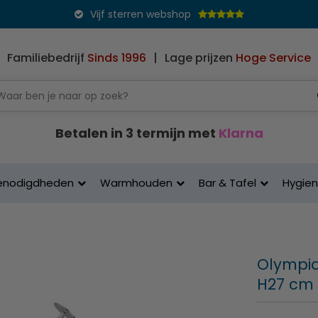
Vijf sterren webshop
Familiebedrijf
Sinds 1996
|
Lage prijzen
Hoge Service
Betalen in 3 termijn met
Klarna
enodigdheden
Warmhouden
Bar & Tafel
Hygie
Olympia 
H27 cm 