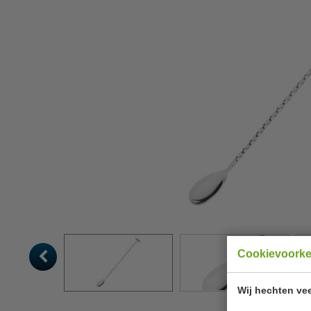
Cookievoork
Wij hechten vee