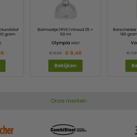
 kunststof
Barmaatje | RVS | inhoud 25 +
Barschenker |
 100 gram
50 ml
190 gram
Olympia
V
5
HY517
65
€ 9,40
€ 9,99
€ 7,8
Bekijken
Be
Onze merken