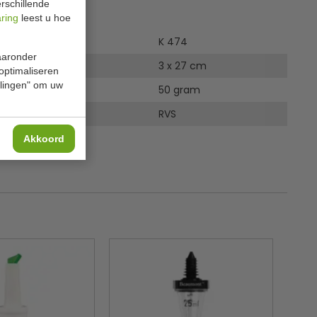
rschillende
ies
aring
leest u hoe
K 474
waaronder
 x H
3 x 27 cm
 optimaliseren
ellingen" om uw
50 gram
RVS
Akkoord