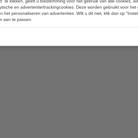
" te klikken, geeft u toestemming voor het gebruik van alle cookies, 
lytische en advertentie/trackingcookies. Deze worden gebruikt voor het
Model
 het personaliseren van advertenties. Wilt u dit niet, klik dan op "Inst
Diameter 
n aan te passen.