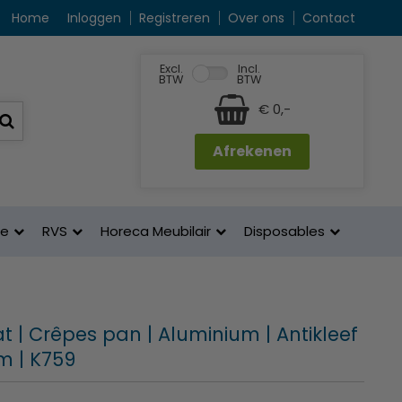
Home
Inloggen
Registreren
Over ons
Contact
Excl.
Incl.
BTW
BTW
€ 0,-
Afrekenen
ne
RVS
Horeca Meubilair
Disposables
 | Crêpes pan | Aluminium | Antikleef
m | K759