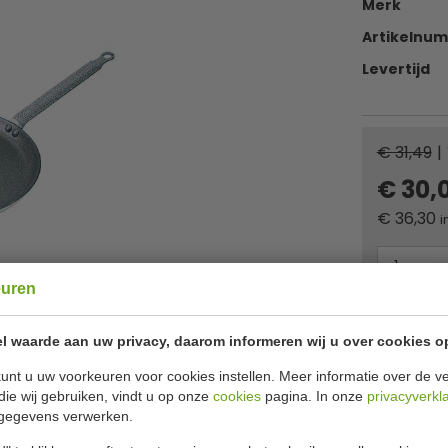
Merk
Artikelnu
Levertijd
€ 31,49
|
€ 30,
€
36,30
i
euren
Of
betaa
l waarde aan uw privacy, daarom informeren wij u over cookies o
âœ“ 24 uur 
unt u uw voorkeuren voor cookies instellen. Meer informatie over de ve
die wij gebruiken, vindt u op onze
cookies
pagina. In onze
privacyverkl
gegevens verwerken.
Specificat
m uitvoering 28 cm