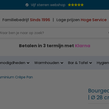
Vijf sterren webshop
Familiebedrijf
Sinds 1996
|
Lage prijzen
Hoge Service
Betalen in 3 termijn met
Klarna
enodigdheden
Warmhouden
Bar & Tafel
Hygie
uminium Crêpe Pan
Bourgeat
| Ø 28 c