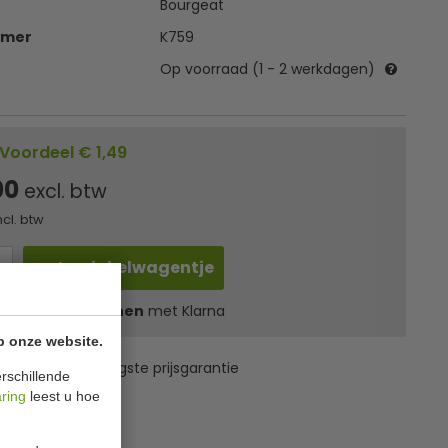
Bourgeat
mmer
K759
Op voorraad (1 - 2 werkdagen)
Voordeel € 1,49
00
excl. btw
ncl. btw
In winkelwagentje
l
12,10
in 3 termijnen
met Klarna
p onze website.
levering âœ“ Laagste prijsgarantie
rschillende
aring
leest u hoe
ies