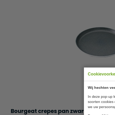
Cookievoork
Wij hechten vee
In deze pop-up k
soorten cookies 
we uw persoons
Bourgeat crepes pan zware aluminiu