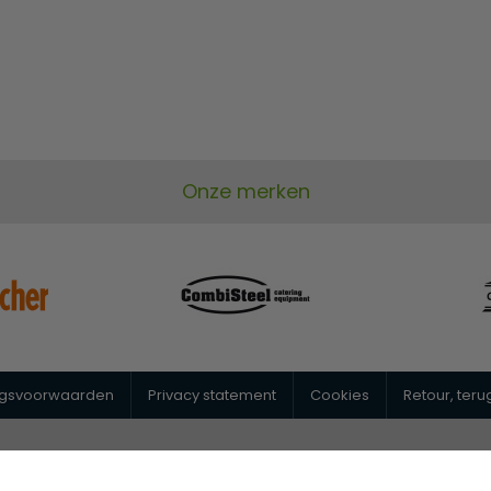
Onze merken
ngsvoorwaarden
Privacy statement
Cookies
Retour, ter
@horeca-megastore.nl