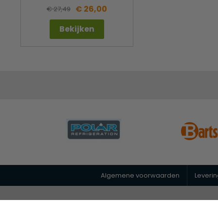
€ 26,00
€ 27,49
Bekijken
Algemene voorwaarden
Leveri
© 2026 Horeca Megastore
|
088 26 00 400
|
info