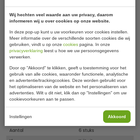
Olympia Kiln driehoekige borden
Wij hechten veel waarde aan uw privacy, daarom
krijtwit 16,5 cm (6 stuks)
informeren wij u over cookies op onze website.
Het Kiln coupebord vormt met zijn neutrale, krijtwitte
In deze pop-up kunt u uw voorkeuren voor cookies instellen.
kleurstelling het perfecte canvas voor kleurrijke
Meer informatie over de verschillende soorten cookies die wij
gerechten. Het zorgt ervoor dat de kleuren van verse
gebruiken, vindt u op onze
cookies
pagina. In onze
privacyverklaring
leest u hoe we uw persoonsgegevens
ingrediënten optimaal tot hun recht komen, zodat uw
verwerken.
gerechten er net zo goed uit zien als ze smaken. De
handgeschilderde rand geeft ieder stuk een unieke
Door op "Akkoord" te klikken, geeft u toestemming voor het
afwerking, voor een ambachtelijke, rustieke uitstraling. De
gebruik van alle cookies, waaronder functionele, analytische
driehoekige vorm met afgeronde hoeken maakt het
en advertentie/trackingcookies. Deze worden gebruikt voor
Lees meer
geheel af en vormt een welkome afwisseling op de
het optimaliseren van de website en het personaliseren van
gangbare ronde vorm van veel serviesstukken.
advertenties. Wilt u dit niet, klik dan op "Instellingen" om uw
Specificaties
cookievoorkeuren aan te passen.
De handgeschilderde rand geeft ieder stuk een unieke
Model
FB983
afwerking
Instellingen
Akkoord
Diameter
Het reactieve glazuur geeft de afwerking extra textuur
16,5 cm
Rustieke uitstraling
Aantal
6 stuks
Vaatwasserbestendig