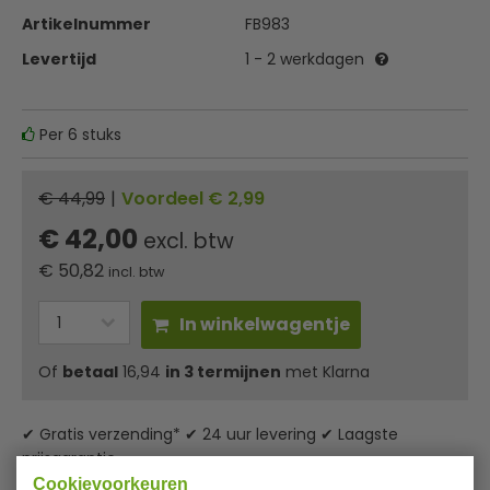
Artikelnummer
FB983
Levertijd
1 - 2 werkdagen
Per 6 stuks
€ 44,99
|
Voordeel € 2,99
€ 42,00
excl. btw
€
50,82
incl. btw
In winkelwagentje
Of
betaal
16,94
in 3 termijnen
met Klarna
✔ Gratis verzending* ✔ 24 uur levering ✔ Laagste
prijsgarantie
Cookievoorkeuren