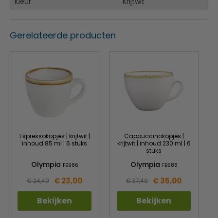
Levenslange dekking onder de Nisbets Chipgarantie
Kleur
Krijtwit
Gerelateerde producten
Espressokopjes | krijtwit |
Cappuccinokopjes |
inhoud 85 ml | 6 stuks
krijtwit | inhoud 230 ml | 6
stuks
Olympia
Olympia
FB986
FB988
€ 23,00
€ 35,00
€ 24,49
€ 37,49
Bekijken
Bekijken