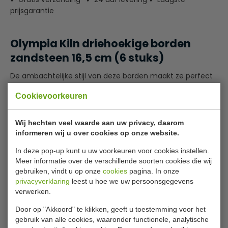
prijsgarantie
Olympia Kiln driehoekige borden
zandsteen 16,5 cm (6 stuks)
De ambachtelijke stijl van deze borden maakt ze perfect
voor het serveren van huisgemaakte gerechten. Ze zijn
Cookievoorkeuren
onderdeel van het Olympia Kiln assortiment en elk deel
wordt behandeld met een reactief glazuur dat reageert
met de natuurlijk mineralen in het porselein waardoor elk
Wij hechten veel waarde aan uw privacy, daarom
deel er uniek uitziet. De handgeschilderde randen zijn zo
informeren wij u over cookies op onze website.
sterk dat Olympia er levenslange garantie op geeft.
In deze pop-up kunt u uw voorkeuren voor cookies instellen.
Lees meer
Meer informatie over de verschillende soorten cookies die wij
Afgewerkt met een reactief glazuur
gebruiken, vindt u op onze
cookies
pagina. In onze
De randen zijn handbeschilderd
Specificaties
privacyverklaring
leest u hoe we uw persoonsgegevens
Elk product heeft een unieke afwerking
verwerken.
Vaatwasserbestendig
Model
GAGP325
Levenslange dekking onder de Nisbets Chipgarantie
Door op "Akkoord" te klikken, geeft u toestemming voor het
gebruik van alle cookies, waaronder functionele, analytische
Diameter Ø
16,5 cm