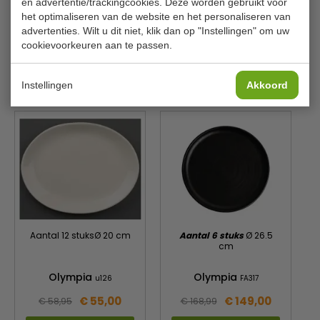
en advertentie/trackingcookies. Deze worden gebruikt voor
Aantal
6 stuks
het optimaliseren van de website en het personaliseren van
advertenties. Wilt u dit niet, klik dan op "Instellingen" om uw
Kleur
Zandsteen
cookievoorkeuren aan te passen.
Is dit iets voor jou?
Instellingen
Akkoord
Aantal 12 stuksØ 20 cm
Aantal 6 stuks
Ø 26.5
cm
Olympia
Olympia
u126
FA317
€ 55,00
€ 149,00
€ 58,95
€ 168,99