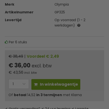
Merk
Olympia
Artikelnummer
GP325
Levertijd
Op voorraad (1 - 2
werkdagen)
Per 6 stuks
€ 38,49
|
Voordeel € 2,49
€ 36,00
excl. btw
€
43,56
incl. btw
In winkelwagentje
Of
betaal
14,52
in 3 termijnen
met Klarna
✔ Gratis verzending* ✔ 24 uur levering ✔ Laagste