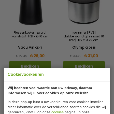
Flessenkoeler | zwart |
ijsemmer | RVS |
kunststof | H21 x Ø 16 cm
dubbelwandig | inhoud 10
liter | H22 x Ø 29 cm
Vacu Vin
Olympia
CD411
D848
€ 26,00
€ 31,00
€ 27,49
€ 33,49
Bekijken
Bekijken
Cookievoorkeuren
Wij hechten veel waarde aan uw privacy, daarom
informeren wij u over cookies op onze website.
In deze pop-up kunt u uw voorkeuren voor cookies instellen.
Meer informatie over de verschillende soorten cookies die wij
gebruiken, vindt u op onze
cookies
pagina. In onze