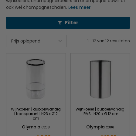
wijnkoelers, champagnekoelers en champagne bowls of
ook wel champagneschalen.
Lees meer
Filter
1
-
12
van
12
resultaten
Wijnkoeler | dubbelwandig
Wijnkoeler | dubbelwandig
| transparant | H23 x Ø12
| RVS | H20 x Ø 12 cm
cm
Olympia
Olympia
C238
C386