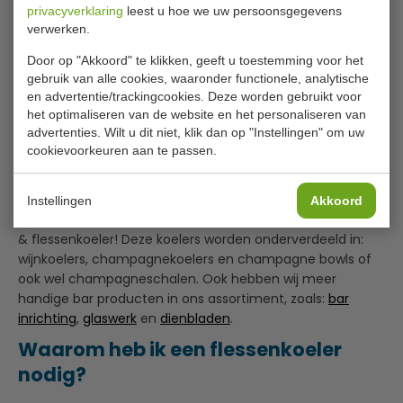
privacyverklaring
leest u hoe we uw persoonsgegevens
verwerken.
IJsemmer | met ijstang |
Champagnekoeler | Ø 37 x
RVS | H15 x Ø 14 cm
H 24 cm | inhoud 14 liter
Door op "Akkoord" te klikken, geeft u toestemming voor het
gebruik van alle cookies, waaronder functionele, analytische
Olympia
APS
L279
U217
en advertentie/trackingcookies. Deze worden gebruikt voor
€ 34,00
€ 58,00
€ 36,49
€ 65,99
het optimaliseren van de website en het personaliseren van
advertenties. Wilt u dit niet, klik dan op "Instellingen" om uw
Bekijken
Bekijken
cookievoorkeuren aan te passen.
Instellingen
Akkoord
Een onmisbaar item om in uw zaak te hebben is de wijn-
& flessenkoeler! Deze koelers worden onderverdeeld in:
wijnkoelers, champagnekoelers en champagne bowls of
ook wel champagneschalen. Ook hebben wij meer
handige bar producten in ons assortiment, zoals:
bar
inrichting
,
glaswerk
en
dienbladen
.
Waarom heb ik een flessenkoeler
nodig?