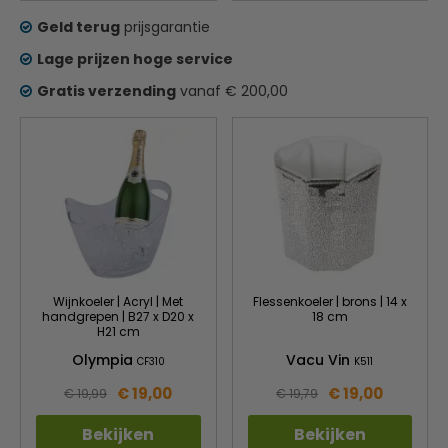
Geld terug
prijsgarantie
Lage prijzen hoge service
Gratis verzending
vanaf € 200,00
Wijnkoeler | Acryl | Met
Flessenkoeler | brons | 14 x
handgrepen | B27 x D20 x
18 cm
H21 cm
Olympia
Vacu Vin
CF310
K511
€ 19,00
€ 19,00
€ 19,99
€ 19,79
Bekijken
Bekijken