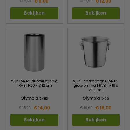
€ 9,00
€ 12,00
€ 9,59
€ 12,99
Bekijken
Bekijken
Wijnkoeler | dubbelwandig
Wijn- champagnekoeler |
| RVS | H20 x Ø 12 cm
grote emmer | RVS | H19 x
Ø 19 cm
Olympia
Olympia
DM118
K406
€ 14,00
€ 16,00
€ 15,29
€ 16,69
Bekijken
Bekijken