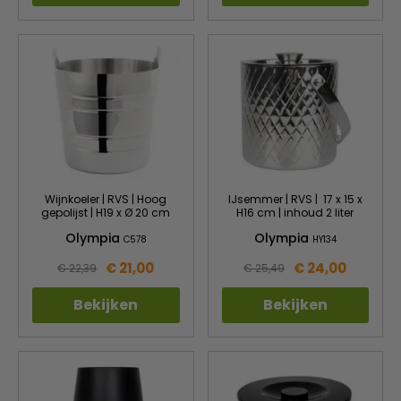
Wijnkoeler | RVS | Hoog
IJsemmer | RVS | 17 x 15 x
gepolijst | H19 x Ø 20 cm
H16 cm | inhoud 2 liter
Olympia
Olympia
C578
HY134
€ 21,00
€ 24,00
€ 22,39
€ 25,49
Bekijken
Bekijken