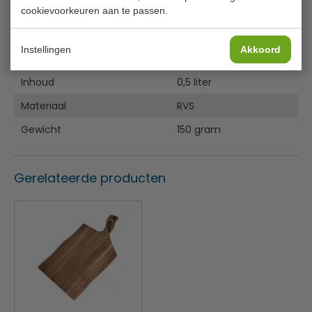
Specificaties
cookievoorkeuren aan te passen.
Model
CT 537
Instellingen
Akkoord
Afmeting Ø
10,5 cm
Inhoud
0,5 liter
Materiaal
RVS
Gewicht
150 gram
Gerelateerde producten