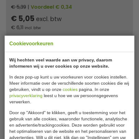
€ 5,39
|
Voordeel € 0,34
€ 5,05
excl. btw
€
6,11
incl. btw
In winkelwagentje
Cookievoorkeuren
Of
betaal
2,04
in 3 termijnen
met Klarna
Wij hechten veel waarde aan uw privacy, daarom
informeren wij u over cookies op onze website.
✔ Gratis verzending* ✔ 24 uur levering ✔ Laagste
In deze pop-up kunt u uw voorkeuren voor cookies instellen.
prijsgarantie
Meer informatie over de verschillende soorten cookies die wij
gebruiken, vindt u op onze
cookies
pagina. In onze
privacyverklaring
leest u hoe we uw persoonsgegevens
Olympia mini fritesemmer met
verwerken.
handvat 10,5 cm
Door op "Akkoord" te klikken, geeft u toestemming voor het
gebruik van alle cookies, waaronder functionele, analytische
Een RVS emmer met handvat, ideaal om het vullen met
en advertentie/trackingcookies. Deze worden gebruikt voor
frites voor een gastrobar-look.
het optimaliseren van de website en het personaliseren van
advertenties. Wilt u dit niet, klik dan op "Instellingen" om uw