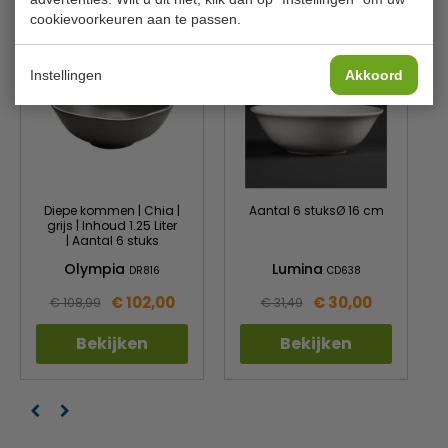
Is dit iets voor jou?
cookievoorkeuren aan te passen.
Instellingen
Akkoord
Diepe kommen | Chia |
Aantal 6 stuksØ 16 cm
grijs | Inhoud 1.25 Liter
| Aantal 6 stuks
Olympia
Lumina
DR816
CD638
€ 102,00
€ 30,00
€ 108,99
€ 31,49
Bekijken
Bekijken