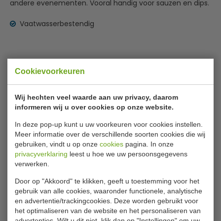
andere evenementen. Vooral handig voor sauzen en dips.
Vaatwasserbestendig
Specificaties
Cookievoorkeuren
Model
GF 143
Wij hechten veel waarde aan uw privacy, daarom
Hoog
4,5 cm
informeren wij u over cookies op onze website.
Diameter
9 cm
In deze pop-up kunt u uw voorkeuren voor cookies instellen.
Meer informatie over de verschillende soorten cookies die wij
Inhoud
90 ml
gebruiken, vindt u op onze
cookies
pagina. In onze
privacyverklaring
leest u hoe we uw persoonsgegevens
Materiaal
Melamine
verwerken.
Kleur
Zwart
Door op "Akkoord" te klikken, geeft u toestemming voor het
Gewicht
80 gram
gebruik van alle cookies, waaronder functionele, analytische
en advertentie/trackingcookies. Deze worden gebruikt voor
het optimaliseren van de website en het personaliseren van
advertenties. Wilt u dit niet, klik dan op "Instellingen" om uw