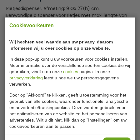
Rietjesdispenser. Afmeting: 9 Øx 27(h) cm.
Eenwandige dispenser voor rietjes met max. lengte van
21,5cm
Cookievoorkeuren
Specificaties
Wij hechten veel waarde aan uw privacy, daarom
informeren wij u over cookies op onze website.
Model
T267
In deze pop-up kunt u uw voorkeuren voor cookies instellen.
Afmetingen H x Ø
27 x 9 cm
Meer informatie over de verschillende soorten cookies die wij
Materiaal
Kunststof
gebruiken, vindt u op onze
cookies
pagina. In onze
privacyverklaring
leest u hoe we uw persoonsgegevens
verwerken.
Is dit iets voor jou?
Door op "Akkoord" te klikken, geeft u toestemming voor het
gebruik van alle cookies, waaronder functionele, analytische
en advertentie/trackingcookies. Deze worden gebruikt voor
Per stuk verpakt
C
het optimaliseren van de website en het personaliseren van
advertenties. Wilt u dit niet, klik dan op "Instellingen" om uw
cookievoorkeuren aan te passen.