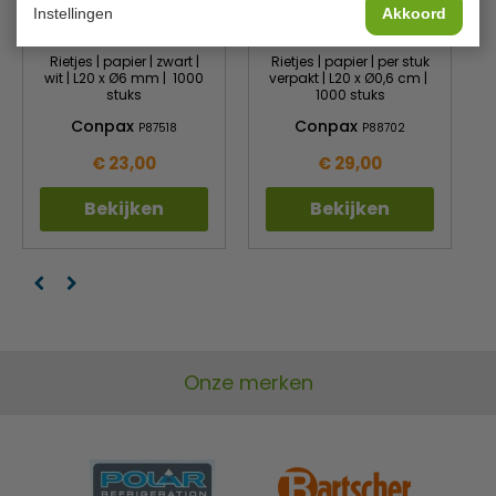
Instellingen
Akkoord
Rietjes | papier | zwart |
Rietjes | papier | per stuk
wit | L20 x Ø6 mm | 1000
verpakt | L20 x Ø0,6 cm |
stuks
1000 stuks
Conpax
Conpax
P87518
P88702
€ 23,00
€ 29,00
Bekijken
Bekijken
Onze merken