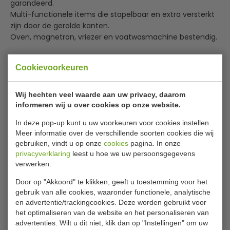
garandeerd.
Multi-functionele items die stapelbaar en extra versterkt
zijn door de gerolde kanten.
Oven, magnetron, vriezer en vaatwasmachine bestendig.
Specificaties
Cookievoorkeuren
Model
C 466
Wij hechten veel waarde aan uw privacy, daarom
Diameter
51 cm
informeren wij u over cookies op onze website.
Aantal
1 stuks
In deze pop-up kunt u uw voorkeuren voor cookies instellen.
Meer informatie over de verschillende soorten cookies die wij
Kleur
Wit
gebruiken, vindt u op onze
cookies
pagina. In onze
Materiaal
Porselein
privacyverklaring
leest u hoe we uw persoonsgegevens
verwerken.
Door op "Akkoord" te klikken, geeft u toestemming voor het
Is dit iets voor jou?
gebruik van alle cookies, waaronder functionele, analytische
en advertentie/trackingcookies. Deze worden gebruikt voor
het optimaliseren van de website en het personaliseren van
advertenties. Wilt u dit niet, klik dan op "Instellingen" om uw