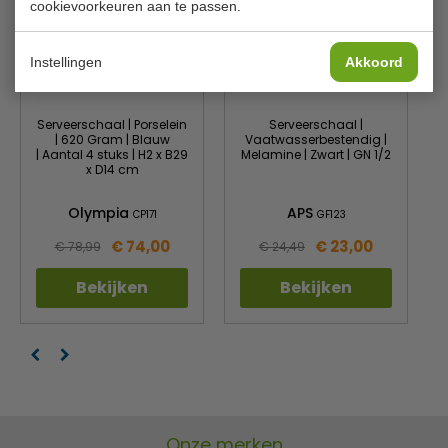
cookievoorkeuren aan te passen.
Instellingen
Akkoord
Serveerschaal | Porselein
Serveerschaal |
| 620 Gram | Blauw
Vaatwasserbestendig |
| Aantal 4 stuks | H2 x B29
Melamine | Zwart | GN 1/2
x D14 cm
Olympia
APS
CP171
GF123
€ 74,00
€ 23,00
€ 78,99
€ 24,49
Bekijken
Bekijken
Onze merken