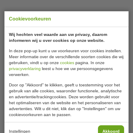
Specificaties
Cookievoorkeuren
Model
399-2060
Wij hechten veel waarde aan uw privacy, daarom
H x Ø
100 x 29 cm
informeren wij u over cookies op onze website.
Gewicht
5,5 kg
In deze pop-up kunt u uw voorkeuren voor cookies instellen.
Meer informatie over de verschillende soorten cookies die wij
gebruiken, vindt u op onze
cookies
pagina. In onze
Is dit iets voor jou?
privacyverklaring
leest u hoe we uw persoonsgegevens
verwerken.
Door op "Akkoord" te klikken, geeft u toestemming voor het
gebruik van alle cookies, waaronder functionele, analytische
en advertentie/trackingcookies. Deze worden gebruikt voor
het optimaliseren van de website en het personaliseren van
advertenties. Wilt u dit niet, klik dan op "Instellingen" om uw
cookievoorkeuren aan te passen.
Staande zandasbak |
Staande asbak |
Instellingen
Akkoord