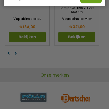
blauw | H72 x Ø 41 cm
papierbak | met
afneembare dak
| antraciet | H96 x B50 x
D50 cm
Vepabins
Vepabins
31011032
31032532
€ 134,00
€ 321,00
Bekijken
Bekijken
Onze merken