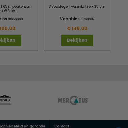
RVS | peukenzuil |
Asbaktegel | verzinkt | 35 x 35 cm
 x Ø 8 cm
bins
Vepabins
31659968
31708987
106,00
€ 149,00
kijken
Bekijken
uggavebeleid en garantie
Contact