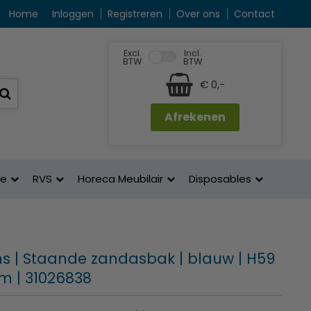
Home
Inloggen
Registreren
Over ons
Contact
Excl.
Incl.
BTW
BTW
€ 0,-
Afrekenen
ne
RVS
Horeca Meubilair
Disposables
s | Staande zandasbak | blauw | H59
cm | 31026838