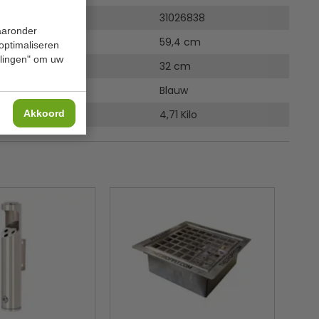
31026838
waaronder
59,4 cm
 optimaliseren
ellingen" om uw
32 cm
Blauw
Akkoord
4,71 Kilo