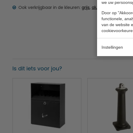
we uw persoons
Ook verkrijgbaar in de kleuren:
grijs
,
aluminium grijs
,
roo
Door op "Akkoord
functionele, ana
van de website en
cookievoorkeure
Instellingen
Is dit iets voor jou?