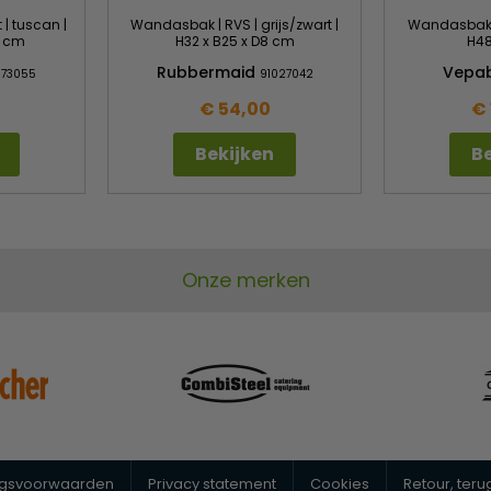
| tuscan |
Wandasbak | RVS | grijs/zwart |
Wandasbak | 
6 cm
H32 x B25 x D8 cm
H48
Rubbermaid
Vepa
173055
91027042
€ 54,00
€ 
Bekijken
Be
Onze merken
ngsvoorwaarden
Privacy statement
Cookies
Retour, ter