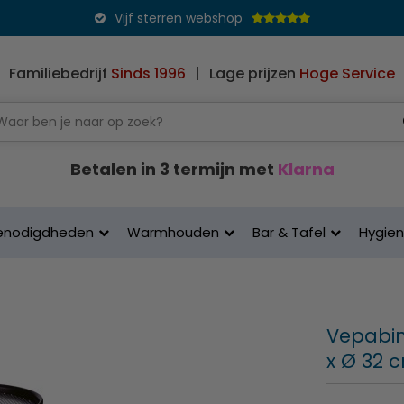
Vijf sterren webshop
Familiebedrijf
Sinds 1996
|
Lage prijzen
Hoge Service
Betalen in 3 termijn met
Klarna
enodigdheden
Warmhouden
Bar & Tafel
Hygie
Vepabin
x Ø 32 