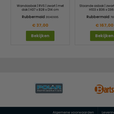
Wandasbak | RVS | zwart | met
Staande asbak | zwart 
dak | H37 x B28 x D14 cm
H103 x B36 x D3
Rubbermaid
Rubbermaid
31040995
76
€ 37,00
€ 167,00
Bekijken
Bekijken
Algemene voorwaarden
Leveri