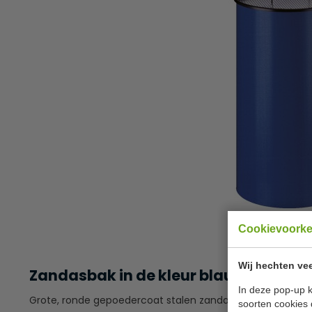
Cookievoork
Wij hechten vee
Zandasbak in de kleur blauw
In deze pop-up k
Grote, ronde gepoedercoat stalen zandasbak met stalen i
soorten cookies 