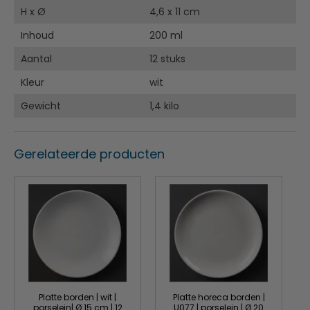
H x Ø
4,6 x 11 cm
Inhoud
200 ml
Aantal
12 stuks
Kleur
wit
Gewicht
1,4 kilo
Gerelateerde producten
Platte borden | wit |
Platte horeca borden |
porselein| Ø 15 cm | 12
U077 | porselein | Ø 20