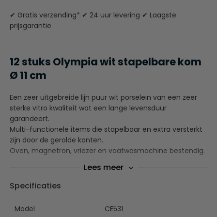
✔ Gratis verzending* ✔ 24 uur levering ✔ Laagste
prijsgarantie
12 stuks Olympia wit stapelbare kom
Ø 11 cm
Een zeer uitgebreide lijn puur wit porselein van een zeer
sterke vitro kwaliteit wat een lange levensduur
garandeert.
Multi-functionele items die stapelbaar en extra versterkt
zijn door de gerolde kanten.
Oven, magnetron, vriezer en vaatwasmachine bestendig.
Lees meer
Gerolde randen en daardoor zeer chipbestendig
Volledig verglaasd en daardoor hitte- en
Specificaties
schokbestendig
Stapelbaar
Model
CE531