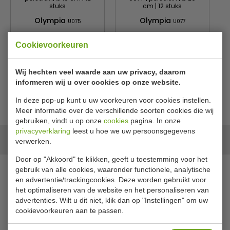
stuks
cm | 12 stuks
Olympia
Olympia
U075
U077
€ 31,00
€ 49,00
€ 32,49
€ 51,99
Cookievoorkeuren
Bekijken
Bekijken
Wij hechten veel waarde aan uw privacy, daarom
informeren wij u over cookies op onze website.
In deze pop-up kunt u uw voorkeuren voor cookies instellen.
Meer informatie over de verschillende soorten cookies die wij
gebruiken, vindt u op onze
cookies
pagina. In onze
privacyverklaring
leest u hoe we uw persoonsgegevens
Onze merken
verwerken.
Door op "Akkoord" te klikken, geeft u toestemming voor het
gebruik van alle cookies, waaronder functionele, analytische
en advertentie/trackingcookies. Deze worden gebruikt voor
het optimaliseren van de website en het personaliseren van
advertenties. Wilt u dit niet, klik dan op "Instellingen" om uw
cookievoorkeuren aan te passen.