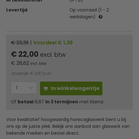
Artikelnummer
GF725
Levertijd
Op voorraad (1 - 2
werkdagen)
€ 23,39
|
Voordeel € 1,39
€ 22,00
excl. btw
€
26,62
incl. btw
Stukprijs: € 3,67 p.st.
In winkelwagentje
Of
betaal
8,87
in 3 termijnen
met Klarna
Voor kwalitatief hoogwaardig horecaglaswerk bent u bij
ons op de juiste plek. Bekijk ons aanbod aan glaswerk van
bekende merken en bestel direct.