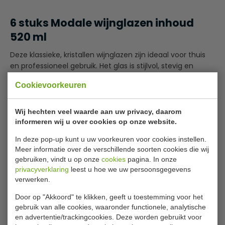
6 stuks Modale wijnglazen inhoud
520 ml
Deze klassieke, kristallen wijnglazen zijn ideaal voor thuis
en professioneel gebruik. Het glas is stijlvol, stevig en
helder en geschikt voor feesten en partijen, bars of thuis
Cookievoorkeuren
op de eettafel.
Vaatwasserbestendig
Wij hechten veel waarde aan uw privacy, daarom
Zonder CE-markering
informeren wij u over cookies op onze website.
Specificaties
In deze pop-up kunt u uw voorkeuren voor cookies instellen.
Meer informatie over de verschillende soorten cookies die wij
gebruiken, vindt u op onze
cookies
pagina. In onze
Model
GF725
privacyverklaring
leest u hoe we uw persoonsgegevens
verwerken.
Inhoud
52 cl
Door op "Akkoord" te klikken, geeft u toestemming voor het
Aantal
6
gebruik van alle cookies, waaronder functionele, analytische
H x Ø
23,5 x 9 cm
en advertentie/trackingcookies. Deze worden gebruikt voor