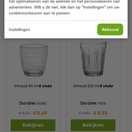
het optimaliseren van de website en het personaliseren van
Materiaal
Kristal
advertenties. Wilt u dit niet, klik dan op "Instellingen" om uw
cookievoorkeuren aan te passen.
Is dit iets voor jou?
Instellingen
Akkoord
Inhoud 40 ml
6 stuks
Inhoud 200 ml
6 stuks
Duralex
Duralex
GG910
P259
€ 5,45
€ 8,35
€ 5,79
€ 8,89
Bekijken
Bekijken