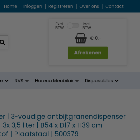
Home
Inloggen
Registreren
Over ons
Contact
Excl.
Incl.
BTW
BTW
€ 0,-
Afrekenen
ne
RVS
Horeca Meubilair
Disposables
er | 3-voudige ontbijtgranendispenser
 3x 3,5 liter | B54 x D17 x H39 cm
tof | Plaatstaal | 500379