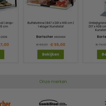
aal | drop-
Buffetvitrine | B47 x D31 x H19 cm |
Ontbijtgrane
H85 cm
1 etage | Kunststof
D17 x H39 cm 
Kunstst
Bartscher
Bart
8.2035
A500404
67,00
€ 55,00
€ 69,00
€ 74,0
Bekijken
Be
Onze merken