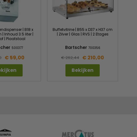
ndispenser | B18 x
Buffetvitrine | B55 x D37 x H37 cm
| Inhoud 3.5 liter |
| Zilver | Glas | RVS | 2 Etages
of | Plaatstaal
scher
Bartscher
500377
700356
€ 59,00
€ 210,00
0
€ 262,44
kijken
Bekijken