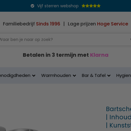
Vijf sterren webshop
Familiebedrijf
Sinds 1996
|
Lage prijzen
Hoge Service
Betalen in 3 termijn met
Klarna
enodigdheden
Warmhouden
Bar & Tafel
Hygie
Bartsch
| Inhoud
| Kunsts