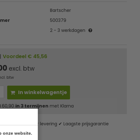
Bartscher
mmer
500379
2 - 3 werkdagen
|
Voordeel € 45,56
,00
excl. btw
ncl. btw
In winkelwagentje
l
60,90
in 3 termijnen
met Klarna
zending* ✔ 24 uur levering ✔ Laagste prijsgarantie
p onze website.