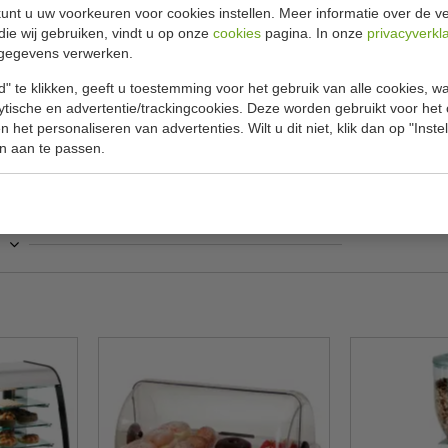
Specificat
ser, triplet
unt u uw voorkeuren voor cookies instellen. Meer informatie over de ve
die wij gebruiken, vindt u op onze
cookies
pagina. In onze
privacyverkl
oeveelheid.
gegevens verwerken.
Model
 aromatisch.
" te klikken, geeft u toestemming voor het gebruik van alle cookies, 
B x D x H
lytische en advertentie/trackingcookies. Deze worden gebruikt voor het
Gewicht
 het personaliseren van advertenties. Wilt u dit niet, klik dan op "Inst
n aan te passen.
Materiaal