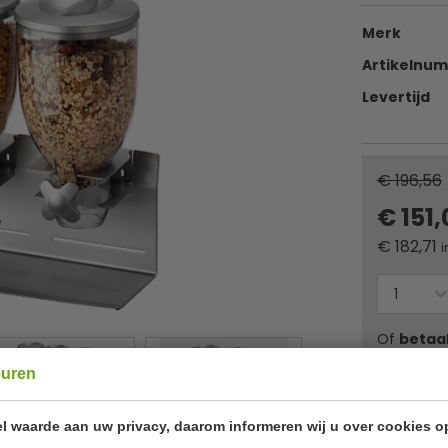
Merk
Artikelnu
Levertijd
€ 196,56
€ 151
€
182,71
i
Of
betaa
euren
✔ Gratis ver
l waarde aan uw privacy, daarom informeren wij u over cookies o