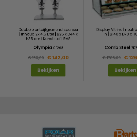
Dubbele ontbijtgranendispenser
Display Vitrine | neutr
| Inhoud 2x 4.5 Liter | B25 x D44 x
in | B140 x D70 x 
H35 cm | Kunststof | RVS
Olympia
CombiSteel
CF268
717
€ 142,00
€ 12
€ 150,99
€ 1785,00
Bekijken
Bekijken