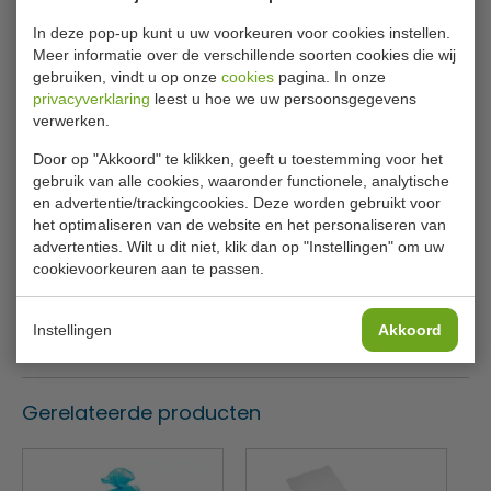
Zeer ruime afvalbak met zwarte kunststof swingdeksel.
In deze pop-up kunt u uw voorkeuren voor cookies instellen.
Meer informatie over de verschillende soorten cookies die wij
RVS
gebruiken, vindt u op onze
cookies
pagina. In onze
Swingdeksel
privacyverklaring
leest u hoe we uw persoonsgegevens
verwerken.
Specificaties
Door op "Akkoord" te klikken, geeft u toestemming voor het
gebruik van alle cookies, waaronder functionele, analytische
Model
VB 404515
en advertentie/trackingcookies. Deze worden gebruikt voor
Nummer
31018765
het optimaliseren van de website en het personaliseren van
advertenties. Wilt u dit niet, klik dan op "Instellingen" om uw
Hoog x Ø
71 x 41 cm
cookievoorkeuren aan te passen.
Inhoud
75 liter
Instellingen
Akkoord
Kleur
RVS
Gerelateerde producten