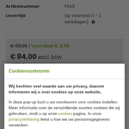
Artikelnummer
F649
Levertijd
Op voorraad (1 - 2
werkdagen)
€ 88,99
|
Voordeel € 4,99
€ 84,00
excl. btw
€
101,64
incl. btw
Cookievoorkeuren
In winkelwagentje
Wij hechten veel waarde aan uw privacy, daarom
Of
betaal
33,88
in 3 termijnen
met Klarna
informeren wij u over cookies op onze website.
In deze pop-up kunt u uw voorkeuren voor cookies instellen.
✔ Gratis verzending* ✔ 24 uur levering ✔ Laagste
Meer informatie over de verschillende soorten cookies die wij
gebruiken, vindt u op onze
cookies
pagina. In onze
prijsgarantie
privacyverklaring
leest u hoe we uw persoonsgegevens
verwerken.