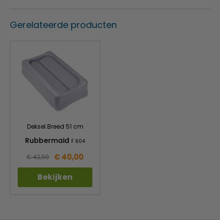
De robuuste handgrepen zijn bestand tegen scheuren
tijdens het optillen en verplaatsen
Gerelateerde producten
Optie: deksels, wielen
Deksel Breed 51 cm
Rubbermaid
F 604
€ 40,00
€ 42,99
Bekijken