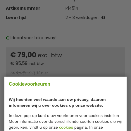
Artikelnummer
P14514
Levertijd
2 - 3 werkdagen
Ideaal voor take away!
€ 79,00
excl. btw
€
95,59
incl. btw
Stukprijs: € 0,32 p.st.
Cookievoorkeuren
In winkelwagentje
Of
betaal
31,86
in 3 termijnen
met Klarna
Wij hechten veel waarde aan uw privacy, daarom
informeren wij u over cookies op onze website.
In deze pop-up kunt u uw voorkeuren voor cookies instellen.
✔ Gratis verzending* ✔ 24 uur levering ✔ Laagste
Meer informatie over de verschillende soorten cookies die wij
prijsgarantie
gebruiken, vindt u op onze
cookies
pagina. In onze