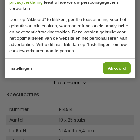
privacyverklaring
leest u hoe we uw persoonsgegevens
verwerken.
Aluminium bakken met deksel 250
stuks
Door op "Akkoord" te klikken, geeft u toestemming voor het
gebruik van alle cookies, waaronder functionele, analytische
Onmisbaar aluminium langwerpige bak met deksel voor
en advertentie/trackingcookies. Deze worden gebruikt voor
elke horecaondernemer, kantine, foodtruck, restaurant en
het optimaliseren van de website en het personaliseren van
advertenties. Wilt u dit niet, klik dan op "Instellingen" om uw
cateraar. Ook handig bij een feestje, picknick of
cookievoorkeuren aan te passen.
barbecue.
Inclusief inlegdeksel van PE-gecoat karton
Instellingen
Akkoord
Inhoud 1 liter
Lees meer
Specificaties
Nummer
P14514
Aantal
10 x 25 stuks
L x B x H
21,4 x 11 x 5,4 cm