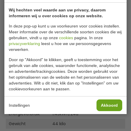
Bijlages
alarm dat afgaat wanneer de deur niet goed gesloten is
en als de stroomtoevoer naar de koelkast wordt
Wij hechten veel waarde aan uw privacy, daarom
Handleiding
onderbroken - essentieel voor een veilig gebruik.
informeren wij u over cookies op onze website.
Specificatieblad
In deze pop-up kunt u uw voorkeuren voor cookies instellen.
De opslag is verdeeld over twee stevige schappen en een
Diagram
Meer informatie over de verschillende soorten cookies die wij
halfhoge bodemplank, wat voldoende ruimte biedt voor
gebruiken, vindt u op onze
cookies
pagina. In onze
Specificaties
uw medicijnen. Voor extra veiligheid kan de koelkast
privacyverklaring
leest u hoe we uw persoonsgegevens
eenvoudig worden afgesloten, zodat alleen bevoegde
verwerken.
gebruikers met een sleutel toegang hebben.
Model
FD169
Door op "Akkoord" te klikken, geeft u toestemming voor het
Kleur
Wit
gebruik van alle cookies, waaronder functionele, analytische
Tijdbesparend, eenvoudig schoon te maken wit stalen
en advertentie/trackingcookies. Deze worden gebruikt voor
uitvoering
Inhoud
128 liter
het optimaliseren van de website en het personaliseren van
Geforceerde luchtkoeling biedt snelle, gelijkmatige
advertenties. Wilt u dit niet, klik dan op "Instellingen" om uw
Temperatuur
+2°C tot +8°C
koelprestaties - zelfs bij regelmatig openen en sluiten
cookievoorkeuren aan te passen.
3 uitneembare schappen, waarvan één half schap
Afmetingen
83,9(h) x 60(b) x 59,5(d)cm
Automatische ontdooiing voor maximale efficiëntie en
Materiaal
Staal
koelprestaties
Instellingen
Akkoord
Intuïtieve en nauwkeurige bediening middels het
Energieverbruik
1.45kWh/24u
digitale paneel met display
Gewicht
44 kilo
60cm isolatie voor optimale efficiëntie en lagere
verbruikskosten