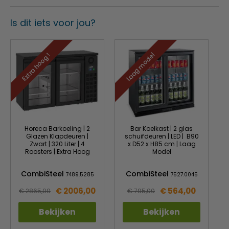
Alarm voor hoge temperatuur, lage temperatuur,
Is dit iets voor jou?
stroomonderbreking en niet goed gesloten deur
Voorzien van slot voor extra veiligheid
Extra hoog !
Laag model
Horeca Barkoeling | 2
Bar Koelkast | 2 glas
Glazen Klapdeuren |
schuifdeuren | LED | B90
Zwart | 320 Liter | 4
x D52 x H85 cm | Laag
Roosters | Extra Hoog
Model
CombiSteel
CombiSteel
7489.5285
7527.0045
€ 2006,00
€ 564,00
€ 2865,00
€ 795,00
Bekijken
Bekijken