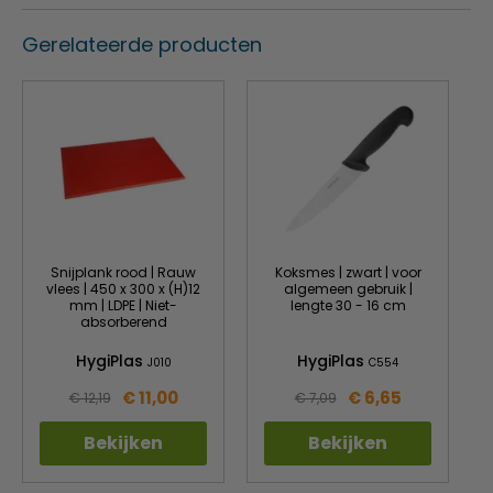
Magnetron- en vaatwasmachinebestendig
Gerelateerde producten
Snijplank rood | Rauw
Koksmes | zwart | voor
vlees | 450 x 300 x (H)12
algemeen gebruik |
mm | LDPE | Niet-
lengte 30 - 16 cm
absorberend
HygiPlas
HygiPlas
J010
C554
€ 11,00
€ 6,65
€ 12,19
€ 7,09
Bekijken
Bekijken