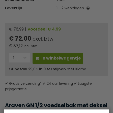
Artikelnummer
T989
Levertijd
1 - 2 werkdagen
€ 76,99
|
Voordeel € 4,99
€ 72,00
excl. btw
€
87,12
incl. btw
In winkelwagentje
Of
betaal
29,04
in 3 termijnen
met Klarna
✔ Gratis verzending* ✔ 24 uur levering ✔ Laagste
prijsgarantie
Araven GN 1/2 voedselbak met deksel
12,5 Liter