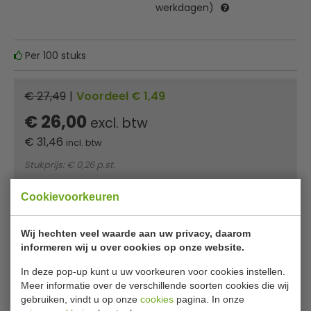
werkdagen)
Per 100 stuks
€ 27,49
|
Voordeel € 1,49
€ 26,00
excl. btw
€
31,46
incl. btw
Stukprijs: € 0,26 p.st.
In winkelwagentje
Cookievoorkeuren
Minimum afname: 2
Wij hechten veel waarde aan uw privacy, daarom
Of
betaal
10,49
in 3 termijnen
met Klarna
informeren wij u over cookies op onze website.
In deze pop-up kunt u uw voorkeuren voor cookies instellen.
✔ Gratis verzending* ✔ 24 uur levering ✔ Laagste
Meer informatie over de verschillende soorten cookies die wij
prijsgarantie
gebruiken, vindt u op onze
cookies
pagina. In onze