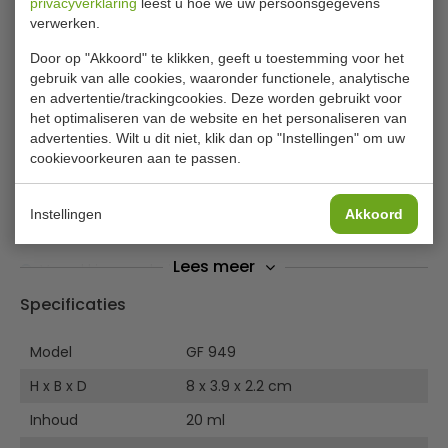
privacyverklaring
leest u hoe we uw persoonsgegevens
verwerken.
Just for You bad- en douchegel
Door op "Akkoord" te klikken, geeft u toestemming voor het
Deze voordeelverpakking met 100 tubes bad- en
gebruik van alle cookies, waaronder functionele, analytische
douchegel is ideaal voor hotels, pensions en bed en
en advertentie/trackingcookies. Deze worden gebruikt voor
breakfasts.
het optimaliseren van de website en het personaliseren van
advertenties. Wilt u dit niet, klik dan op "Instellingen" om uw
Elke tube bevat 20 ml en is de perfecte hoeveelheid voor
cookievoorkeuren aan te passen.
gebruik in de horeca.
Geef uw gasten een warm welkom met deze
toiletartikelen, dan weet u zeker dat ze u zullen
Instellingen
Akkoord
aanbevelen bij familie en vrienden.
Lees meer
Verpakkingseenheid 100
Conform REACH
Specificaties
Aangenaam parfum
Ideaal voor hotels, pensions en bed en breakfasts
Model
GF 949
Inhoud tubes: 20 ml
H x B x D
8 x 3.9 x 2.2 cm
Inhoud
20 ml