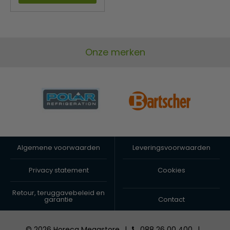
Onze merken
Algemene voorwaarden
Leveringsvoorwaarden
Privacy statement
Cookies
Retour, teruggavebeleid en
garantie
Contact
© 2026 Horeca Megastore
|
088 26 00 400
|