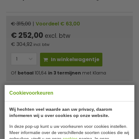
€ 315,00
|
Voordeel € 63,00
€ 252,00
excl. btw
€
304,92
incl. btw
In winkelwagentje
Of
betaal
101,64
in 3 termijnen
met Klarna
Au bain-marie elektrisch âœ“ Stel de temperatuur
Cookievoorkeuren
traploos in âœ“ Verwarmen zonder te koken âœ“
Traditionele bereidingswijze met het gemak van
Wij hechten veel waarde aan uw privacy, daarom
tegenwoordig.
informeren wij u over cookies op onze website.
In deze pop-up kunt u uw voorkeuren voor cookies instellen.
Bartscher Bain Marie Hotspot
Meer informatie over de verschillende soorten cookies die wij
gebruiken, vindt u op onze
cookies
pagina. In onze