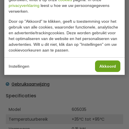
Deze hotspot is een duurzame en betrouwbare keuze
privacyverklaring
leest u hoe we uw persoonsgegevens
voor professionele keukens en cateraars. Perfect om jus,
verwerken.
chili en andere gerechten op de perfecte
Door op "Akkoord" te klikken, geeft u toestemming voor het
serveertemperatuur te bewaren. Dankzij de eenvoudige
gebruik van alle cookies, waaronder functionele, analytische
temperatuurbediening houdt hij eten lange tijd warm en
en advertentie/trackingcookies. Deze worden gebruikt voor
door de sterke RVS constructie is de hotspot eenvoudig
het optimaliseren van de website en het personaliseren van
schoon te maken.
advertenties. Wilt u dit niet, klik dan op "Instellingen" om uw
cookievoorkeuren aan te passen.
RVS
Lees meer
1 inzetpot á 3,5 liter
Gebruiksvriendelijke temperatuurbediening met
Instellingen
Akkoord
Bijlages
draaiknop
Gebruiksaanwijzing
Specificaties
Model
605035
Temperatuurbereik
+35ºC tot +95ºC