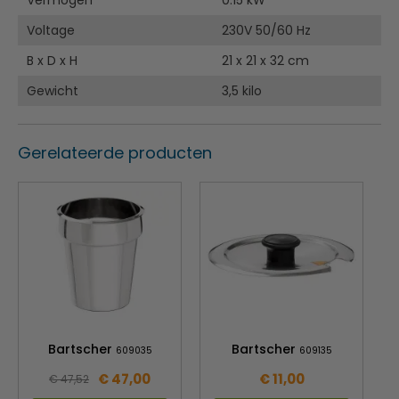
Vermogen
0.15 kW
Voltage
230V 50/60 Hz
B x D x H
21 x 21 x 32 cm
Gewicht
3,5 kilo
Gerelateerde producten
Bartscher
Bartscher
609035
609135
€ 47,00
€ 11,00
€ 47,52