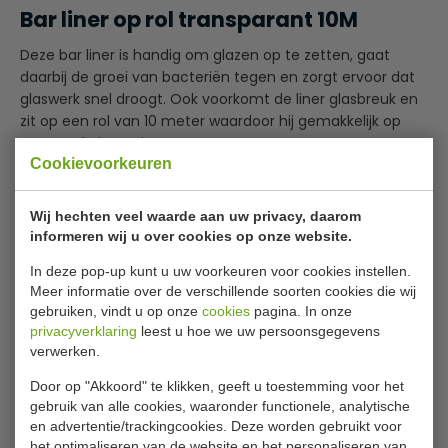
Bar liner op rol transparant 10M
Deze bar liner is handig om glazen op te zetten, gaat
daarbij de groei van bacteriën tegen en zorgt ervoor dat
glaswerk snel droogt. Ook voorkomt de liner glasbreuk en
zit op een rol van 10 meter waardoor hij gemakkelijk op
maat te knippen is.
Cookievoorkeuren
Zorgt dat glazen sneller drogen
Eenvoudig op maat te knippen
Wij hechten veel waarde aan uw privacy, daarom
Beschermt tegen glasbreuk
informeren wij u over cookies op onze website.
Lees meer
In deze pop-up kunt u uw voorkeuren voor cookies instellen.
Specificaties
Meer informatie over de verschillende soorten cookies die wij
gebruiken, vindt u op onze
cookies
pagina. In onze
privacyverklaring
leest u hoe we uw persoonsgegevens
Model:
K 828
verwerken.
Lengte:
10 meter
Door op "Akkoord" te klikken, geeft u toestemming voor het
Gewicht
2.25 Kilo
gebruik van alle cookies, waaronder functionele, analytische
en advertentie/trackingcookies. Deze worden gebruikt voor
Materiaal
Kunststof
het optimaliseren van de website en het personaliseren van