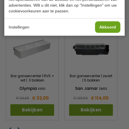
advertenties. Wilt u dit niet, klik dan op "Instellingen" om uw
cookievoorkeuren aan te passen.
Is dit iets voor jou?
Instellingen
Akkoord
Bar ganeercenter | RVS +
Bar ganeercenter | zwart
wit | 3 bakken
| 5 bakken
Olympia
San Jamar
K490
DM113
€ 32,00
€ 114,00
€ 34,49
€ 128,99
Bekijken
Bekijken