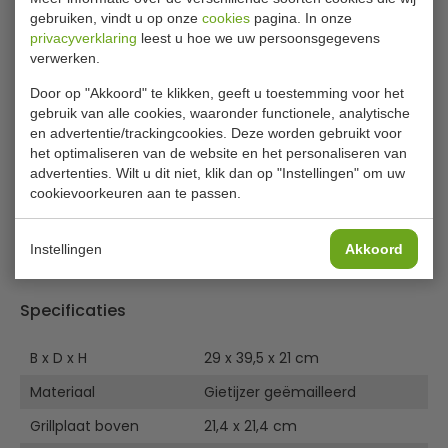
en een gietijzeren geribbelde en gladde plaat waardoor
gebruiken, vindt u op onze
cookies
pagina. In onze
de grill lang meegaat. Ideaal voor het grillen van
privacyverklaring
leest u hoe we uw persoonsgegevens
hamburgers, steaks, panini's en tosti's in drukke
verwerken.
gelegenheden. Platen passen zich aan de dikte van het
voedsel aan en de grill is voorzien van een instelbare
Door op "Akkoord" te klikken, geeft u toestemming voor het
warmteregeling. Zo heeft u de volledige controle over het
gebruik van alle cookies, waaronder functionele, analytische
en advertentie/trackingcookies. Deze worden gebruikt voor
grillproces. Inclusief lekbak en een borstel voor het
het optimaliseren van de website en het personaliseren van
reinigen van de platen.
advertenties. Wilt u dit niet, klik dan op "Instellingen" om uw
Lees meer
cookievoorkeuren aan te passen.
Grillplaten van gietijzer geëmailleerd
Regelbare thermostaat 50ºC - 300ºC
Bijlages
Controle lampje aan/uit
Instellingen
Akkoord
Lekbak
Gebruikershandleiding
Reinigingsborstel
Specificaties
B x D x H
29 x 39,5 x 21 cm
Materiaal
Gietijzer geëmailleerd
Grillplaat boven
21,4 x 21,4 cm