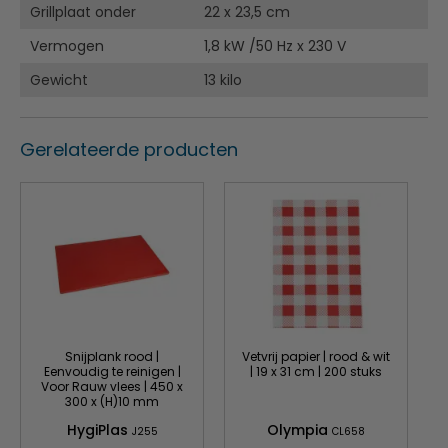
Grillplaat onder
22 x 23,5 cm
Vermogen
1,8 kW /50 Hz x 230 V
Gewicht
13 kilo
Gerelateerde producten
Snijplank rood |
Vetvrij papier | rood & wit
Eenvoudig te reinigen |
| 19 x 31 cm | 200 stuks
Voor Rauw vlees | 450 x
300 x (H)10 mm
HygiPlas
Olympia
J255
CL658