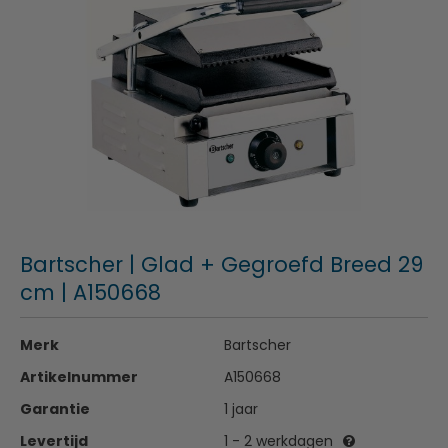
Bartscher | Glad + Gegroefd Breed 29
cm | A150668
Merk
Bartscher
Artikelnummer
A150668
Garantie
1 jaar
Levertijd
1 - 2 werkdagen