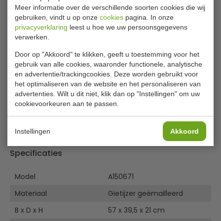
De robuuste contactgrill heeft een sterke RVS constructie
Meer informatie over de verschillende soorten cookies die wij
en geribbelde gietijzeren platen waardoor de grill lang
gebruiken, vindt u op onze
cookies
pagina. In onze
meegaat. Ideaal voor het grillen van hamburgers, steaks,
privacyverklaring
leest u hoe we uw persoonsgegevens
panini's en tosti's in drukke gelegenheden. Platen passen
verwerken.
zich aan de dikte van het voedsel aan en de grill is
Door op "Akkoord" te klikken, geeft u toestemming voor het
voorzien van een instelbare warmteregeling. Zo heeft u
gebruik van alle cookies, waaronder functionele, analytische
de volledige controle over het grillproces. Inclusief lekbak
en advertentie/trackingcookies. Deze worden gebruikt voor
en een borstel voor het reinigen van de platen.
het optimaliseren van de website en het personaliseren van
Lees meer
advertenties. Wilt u dit niet, klik dan op "Instellingen" om uw
Grillplaten van gietijzer geëmailleerd
cookievoorkeuren aan te passen.
Regelbare thermostaat 50ºC - 300ºC
Bijlages
Controle lampje aan-uit
Lekbak
Instellingen
Akkoord
Gebruikershandleiding
Reinigingsborstel
Specificaties
Model
A150671
Materiaal
Gietijzer geëmailleerd
B x D x H
57 x 39,5 x 21 cm