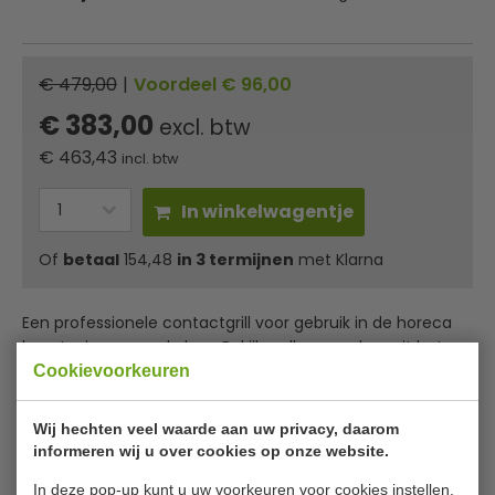
€ 479,00
|
Voordeel € 96,00
€ 383,00
excl. btw
€
463,43
incl. btw
In winkelwagentje
Of
betaal
154,48
in 3 termijnen
met Klarna
Een professionele contactgrill voor gebruik in de horeca
koopt u in onze webshop. Bekijk welk exemplaar uit het
aanbod voldoet aan uw wensen en bestel.
Cookievoorkeuren
Wij hechten veel waarde aan uw privacy, daarom
Bartscher contactgrill
informeren wij u over cookies op onze website.
In deze pop-up kunt u uw voorkeuren voor cookies instellen.