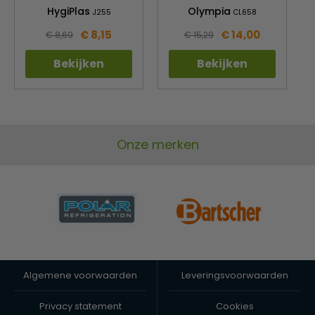
HygiPlas
Olympia
J255
CL658
€ 8,15
€ 14,00
€ 8,69
€ 15,29
Bekijken
Bekijken
Onze merken
Algemene voorwaarden
Leveringsvoorwaarden
Privacy statement
Cookies