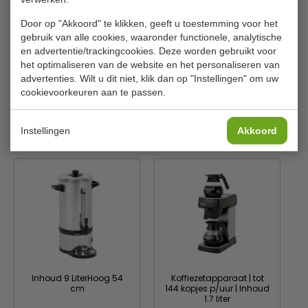
Frequentie
50/60 Hz
Door op "Akkoord" te klikken, geeft u toestemming voor het
2 aparte verwarmingssystemen,
gebruik van alle cookies, waaronder functionele, analytische
Eigenschappen
voor bereiden en warm houden
en advertentie/trackingcookies. Deze worden gebruikt voor
het optimaliseren van de website en het personaliseren van
Uitvoering
Rondfilter
advertenties. Wilt u dit niet, klik dan op "Instellingen" om uw
Lees meer
cookievoorkeuren aan te passen.
Materiaal
Roestvrij staal Kunststof
Breedte
270 mm
Instellingen
Akkoord
Is dit iets voor jou?
Diepte
270 mm
Hoogte
475 mm
Gewicht
4.1 kg
Inhoud 9 LiterHoog 54
Koffiezetapparaat | tot
cm
144 kopjes p/uur | Inhoud
1.7 liter