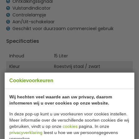
Ontkalkingssignaal
Vulstandindicator
Controlelampje
Aan/Uit-schakelaar
Geschikt voor duurzaam commercieel gebruik
Specificaties
Inhoud
15 Liter
Kleur
Roestvrij staal / zwart
Bereidingstijd
60 minuten voor 15 liter
Cookievoorkeuren
Minimaal te
bereiden
4,5 liter (30 kopjes)
Wij hechten veel waarde aan uw privacy, daarom
hoeveelheid
informeren wij u over cookies op onze website.
Capaciteit max.
80 - 90 kopjes
In deze pop-up kunt u uw voorkeuren voor cookies instellen.
Meer informatie over de verschillende soorten cookies die wij
Aansluitwaarde
1.6 kW
gebruiken, vindt u op onze
cookies
pagina. In onze
Spanning
230 V
privacyverklaring
leest u hoe we uw persoonsgegevens
verwerken.