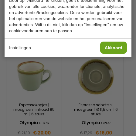
Inhoud
34 cl
Door op "Akkoord" te klikken, geeft u toestemming voor het
gebruik van alle cookies, waaronder functionele, analytische
Aantal
6 stuks
en advertentie/trackingcookies. Deze worden gebruikt voor
het optimaliseren van de website en het personaliseren van
Kleur
Mosgroen
advertenties. Wilt u dit niet, klik dan op "Instellingen" om uw
cookievoorkeuren aan te passen.
Gerelateerde producten
Instellingen
Akkoord
Espressokopjes |
Espresso schotels |
mosgroen | inhoud 85
mosgroen | Ø 11,5 cm | 6
ml | 6 stuks
stuks
Olympia
Olympia
GP476
GP477
€ 20,00
€ 16,00
€ 21,39
€ 17,29