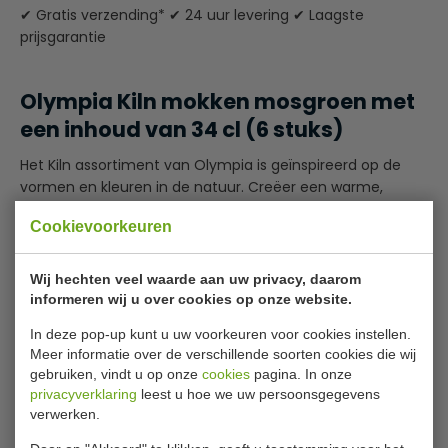
✔ Gratis verzending* ✔ 24 uur levering ✔ Laagste
prijsgarantie
Olympia Kiln mokken mosgroen met
een inhoud van 34 cl (6 stuks)
Het Kiln assortiment van Olympia is geïnspireerd op de
vormen en kleuren in de natuur. Creëer een warme,
uitnodigende sfeer voor uw klanten met deze mosgroene
Cookievoorkeuren
mokken. Elke mok wordt met de hand gedecoreerd met
een speciaal glazuur dat licht uitloopt, waardoor elke stuk
er uniek uitziet.
Wij hechten veel waarde aan uw privacy, daarom
informeren wij u over cookies op onze website.
Afgewerkt met een reactief glazuur
Lees meer
In deze pop-up kunt u uw voorkeuren voor cookies instellen.
De randen zijn handbeschilderd
Meer informatie over de verschillende soorten cookies die wij
Elk product heeft een unieke afwerking
Specificaties
gebruiken, vindt u op onze
cookies
pagina. In onze
Vaatwasserbestendig
privacyverklaring
leest u hoe we uw persoonsgegevens
Model
GAGP482
verwerken.