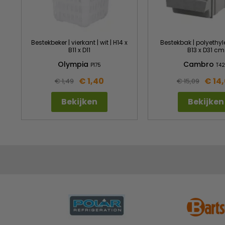
Bestekbeker | vierkant | wit | H14 x
Bestekbak | polyethyle
B11 x D11
B13 x D31 cm
Olympia
Cambro
P175
T4
€ 1,40
€ 14
€ 1,49
€ 15,09
Bekijken
Bekijken