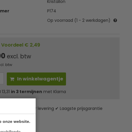
Kristallon
mmer
P174
Op voorraad (1 - 2 werkdagen)
Voordeel € 2,49
00
excl. btw
ncl. btw
In winkelwagentje
l
13,31
in 3 termijnen
met Klarna
zending* ✔ 24 uur levering ✔ Laagste prijsgarantie
p onze website.
rschillende