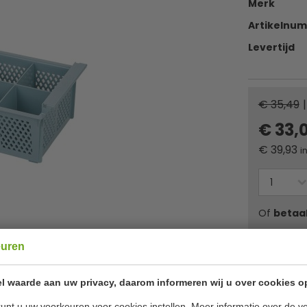
Merk
Artikelnu
Levertijd
€ 35,49
|
€ 33,
€
39,93
i
Of
betaa
euren
✔ Gratis ver
l waarde aan uw privacy, daarom informeren wij u over cookies o
unt u uw voorkeuren voor cookies instellen. Meer informatie over de ve