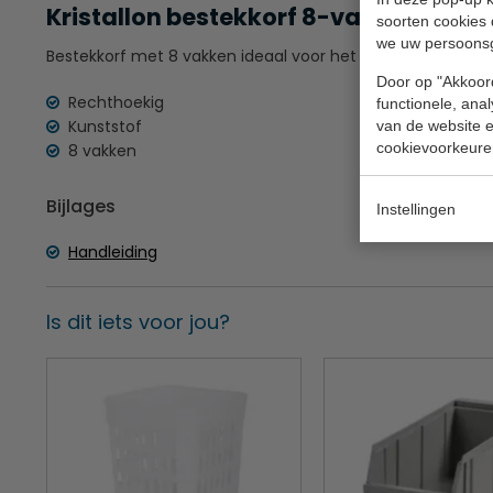
Kristallon bestekkorf 8-vaks kleur gri
soorten cookies 
we uw persoons
Bestekkorf met 8 vakken ideaal voor het laten drogen van
Door op "Akkoord
Rechthoekig
functionele, ana
Kunststof
van de website en
cookievoorkeure
8 vakken
Bijlages
Instellingen
Handleiding
Is dit iets voor jou?