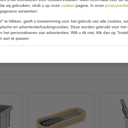
Specificat
js
die wij gebruiken, vindt u op onze
cookies
pagina. In onze
privacyverkl
gegevens verwerken.
 bestek.
Model
" te klikken, geeft u toestemming voor het gebruik van alle cookies, 
Materiaal
lytische en advertentie/trackingcookies. Deze worden gebruikt voor het
 het personaliseren van advertenties. Wilt u dit niet, klik dan op "Inst
H x B x D
n aan te passen.