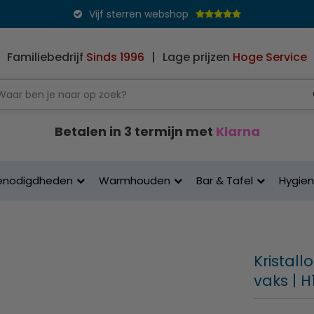
Vijf sterren webshop
Familiebedrijf
Sinds 1996
|
Lage prijzen
Hoge Service
Betalen in 3 termijn met
Klarna
enodigdheden
Warmhouden
Bar & Tafel
Hygie
Kristall
vaks | H