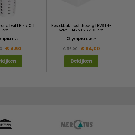
ond | wit | H14 x Ø 11
Bestekbak | rechthoekig | RVS | 4-
cm
vaks | H42 x B26 x D11 cm
ympia
Olympia
P176
DM274
€ 4,50
€ 54,00
9
€ 56,99
kijken
Bekijken