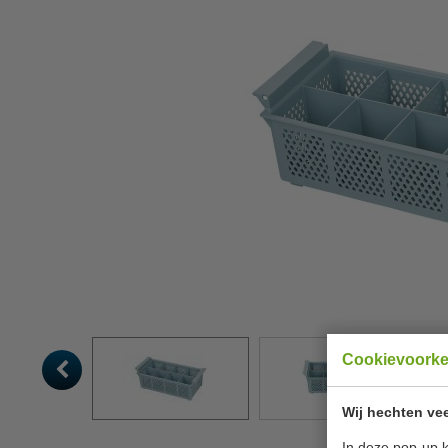
Cookievoork
Wij hechten vee
In deze pop-up k