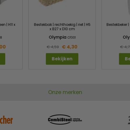
en | H11 x
Bestekbak | rechthoekig | riet | H5
Bestekbeker | r
x B27 x D10 cm
Olympia
Ol
28
CF301
,00
€ 4,30
€ 4,59
€ 4,7
Bekijken
Be
Onze merken