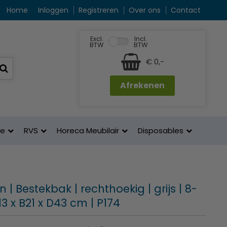
Home
Inloggen
Registreren
Over ons
Contact
Excl.
Incl.
BTW
BTW
€ 0,-
Afrekenen
ne
RVS
Horeca Meubilair
Disposables
on | Bestekbak | rechthoekig | grijs | 8-
13 x B21 x D43 cm | P174