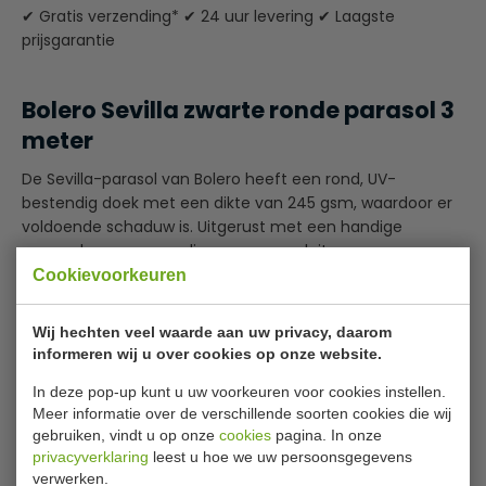
✔ Gratis verzending* ✔ 24 uur levering ✔ Laagste
prijsgarantie
Bolero Sevilla zwarte ronde parasol 3
meter
De Sevilla-parasol van Bolero heeft een rond, UV-
bestendig doek met een dikte van 245 gsm, waardoor er
voldoende schaduw is. Uitgerust met een handige
zwengel voor eenvoudig openen en sluiten, en een
kantelmechanisme om de luifel eenvoudig aan te passen
Cookievoorkeuren
als de zon gedurende de dag verschuift. De paal met een
diameter van 48 mm is gemaakt van duurzaam
Wij hechten veel waarde aan uw privacy, daarom
aluminium en biedt stabiliteit, verder ondersteund door
informeren wij u over cookies op onze website.
Lees meer
de stevige tweepolige mast die de ronde luifel van 3
In deze pop-up kunt u uw voorkeuren voor cookies instellen.
meter rechtop houdt. Parasolvoeten zijn afzonderlijk
Specificaties
Meer informatie over de verschillende soorten cookies die wij
verkrijgbaar.
gebruiken, vindt u op onze
cookies
pagina. In onze
Model
DZ870
privacyverklaring
leest u hoe we uw persoonsgegevens
De dikke polyester luifel van 245 g/m² biedt
verwerken.