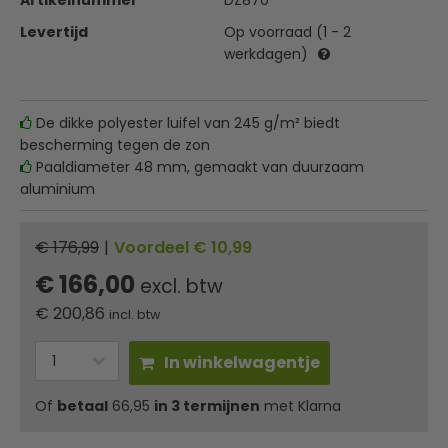
Artikelnummer
DZ870
Levertijd
Op voorraad (1 - 2
werkdagen)
De dikke polyester luifel van 245 g/m² biedt
bescherming tegen de zon
Paaldiameter 48 mm, gemaakt van duurzaam
aluminium
€ 176,99
|
Voordeel € 10,99
€ 166,00
excl. btw
€
200,86
incl. btw
In winkelwagentje
Of
betaal
66,95
in 3 termijnen
met Klarna