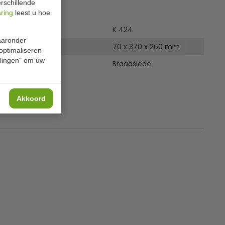
rschillende
ies
aring
leest u hoe
K 424
waaronder
70 x 370 x 260 mm
 optimaliseren
ellingen" om uw
Braadslede
Akkoord