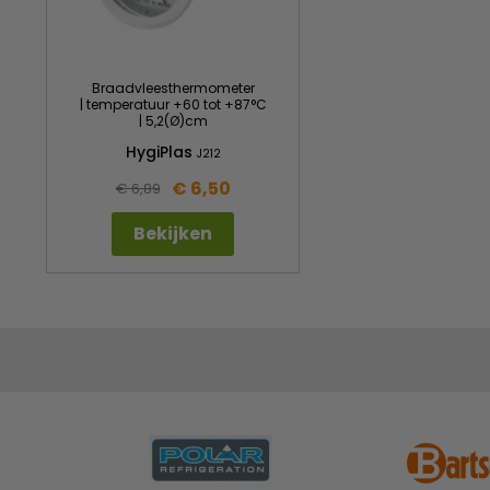
Braadvleesthermometer
| temperatuur +60 tot +87°C
| 5,2(Ø)cm
HygiPlas
J212
€ 6,50
€ 6,89
Bekijken