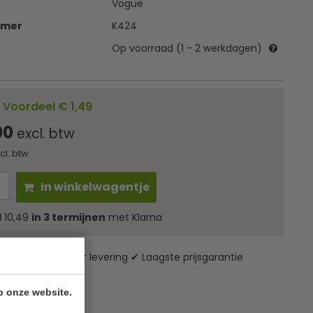
Vogue
mmer
K424
Op voorraad (1 - 2 werkdagen)
Voordeel € 1,49
00
excl. btw
ncl. btw
In winkelwagentje
l
10,49
in 3 termijnen
met Klarna
zending* ✔ 24 uur levering ✔ Laagste prijsgarantie
p onze website.