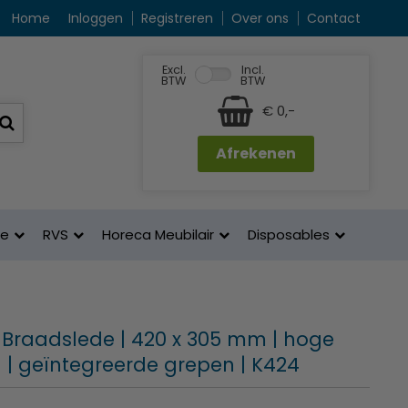
Home
Inloggen
Registreren
Over ons
Contact
Excl.
Incl.
BTW
BTW
€ 0,-
Afrekenen
ne
RVS
Horeca Meubilair
Disposables
 Braadslede | 420 x 305 mm | hoge
| geïntegreerde grepen | K424