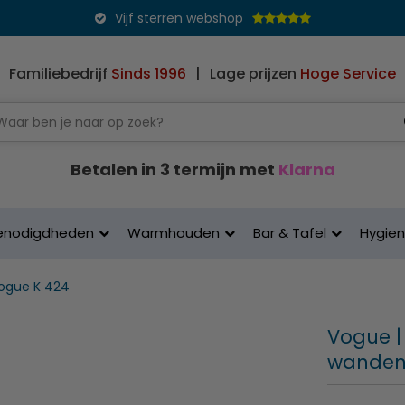
Vijf sterren webshop
Familiebedrijf
Sinds 1996
|
Lage prijzen
Hoge Service
Betalen in 3 termijn met
Klarna
enodigdheden
Warmhouden
Bar & Tafel
Hygie
ogue K 424
Vogue |
wanden 