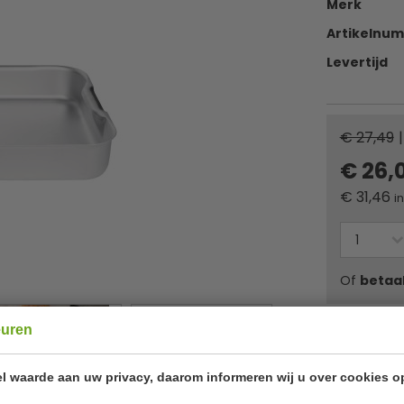
Merk
Artikelnu
Levertijd
€ 27,49
|
€ 26,
€
31,46
i
Of
betaa
euren
✔ Gratis ver
l waarde aan uw privacy, daarom informeren wij u over cookies o