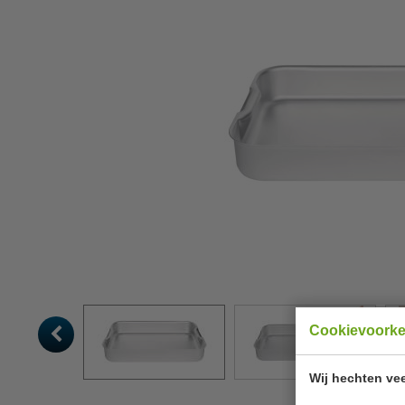
Cookievoork
Wij hechten vee