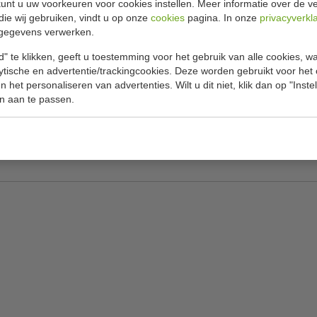
unt u uw voorkeuren voor cookies instellen. Meer informatie over de ve
Specificat
die wij gebruiken, vindt u op onze
cookies
pagina. In onze
privacyverkl
gegevens verwerken.
an groenten en vlees, geschikt voor zowel de
Model
eloos een perfect diner te bereiden. De hoge
" te klikken, geeft u toestemming voor het gebruik van alle cookies, 
Afmeting
lytische en advertentie/trackingcookies. Deze worden gebruikt voor het
an worden met meer vis of groenten en grotere
 het personaliseren van advertenties. Wilt u dit niet, klik dan op "Inst
Materiaal
nium is deze eenvoudig te reinigen.
n aan te passen.