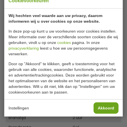
Milieuvriendelijk âœ“ Keuze uit diverse varianten.
Cookievoorkeuren
Wij hechten veel waarde aan uw privacy, daarom
12 stuks Olympia brandpasta gel
informeren wij u over cookies op onze website.
voor 2 uur
In deze pop-up kunt u uw voorkeuren voor cookies instellen.
Bewaar uw gerechten op de perfecte
Meer informatie over de verschillende soorten cookies die wij
gebruiken, vindt u op onze
cookies
pagina. In onze
serveertemperatuur met deze handige gel brandpasta
privacyverklaring
leest u hoe we uw persoonsgegevens
van Olympia. De blikjes zijn speciaal ontworpen voor
verwerken.
professioneel gebruik en hebben een brandtijd van ca. 2
uur.
Door op "Akkoord" te klikken, geeft u toestemming voor het
gebruik van alle cookies, waaronder functionele, analytische
Het blikje is eenvoudig te openen en bevat een niet-
en advertentie/trackingcookies. Deze worden gebruikt voor
toxische gel op bio-ethanol basis. De gel is makkelijk aan
het optimaliseren van de website en het personaliseren van
Lees meer
advertenties. Wilt u dit niet, klik dan op "Instellingen" om uw
te steken en kan lichte windvlagen weerstaan. Door de
cookievoorkeuren aan te passen.
speciale samenstelling komen er vrijwel geen geur,
Specificaties
verbrandingsresten en chemisch residu vrij.
Model
GACE241
Instellingen
Akkoord
De blikjes zijn per 12 verpakt, met elk een brandtijd van 2
Brandtijd
2 uur
uur. De blikjes zijn gemaakt van recyclebaar materiaal.