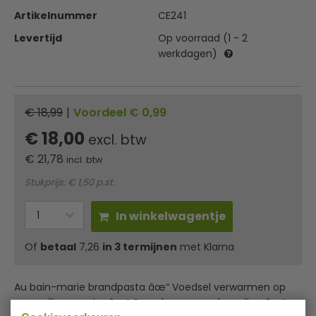
Artikelnummer
CE241
Levertijd
Op voorraad (1 - 2
werkdagen)
€ 18,99
|
Voordeel € 0,99
€ 18,00
excl. btw
€
21,78
incl. btw
Stukprijs: € 1,50 p.st.
In winkelwagentje
Of
betaal
7,26
in 3 termijnen
met Klarna
Au bain-marie brandpasta âœ“ Voedsel verwarmen op
een veilige manier âœ“ Geen kans op verbranding âœ“