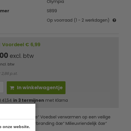
Olympia
mmer
S899
Op voorraad (1 - 2 werkdagen)
|
Voordeel € 6,99
,00
excl. btw
incl. btw
 2,86 p.st.
In winkelwagentje
l
41,54
in 3 termijnen
met Klarna
ie brandpasta âœ“ Voedsel verwarmen op een veilige
Geen kans op verbranding âœ“ Milieuvriendelijk âœ“
p onze website.
verse varianten.