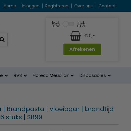
Home
Inloggen
Registreren
Over ons
Contact
Excl.
Incl.
BTW
BTW
€ 0,-
Afrekenen
ne
RVS
Horeca Meubilair
Disposables
| Brandpasta | vloeibaar | brandtijd
36 stuks | S899