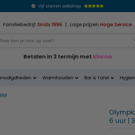
Vijf sterren webshop
Familiebedrijf
Sinds 1996
|
Lage prijzen
Hoge Service
Betalen in 3 termijn met
Klarna
enodigdheden
Warmhouden
Bar & Tafel
Hygie
899
Olympia 
6 uur | 