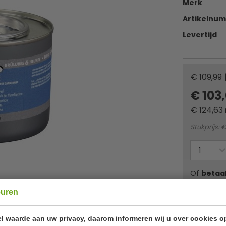
Merk
Artikelnu
Levertijd
€ 109,99
€ 103
€
124,63
Stukprijs: €
Of
betaa
euren
Au bain-mar
manier âœ“ 
l waarde aan uw privacy, daarom informeren wij u over cookies o
Keuze uit di