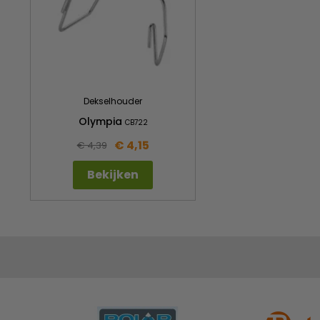
Dekselhouder
Olympia
CB722
€ 4,15
€ 4,39
Bekijken