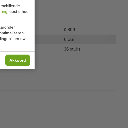
rschillende
aring
leest u hoe
ies
waaronder
S 899
 optimaliseren
ellingen" om uw
6 uur
36 stuks
Akkoord