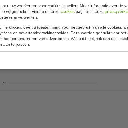
unt u uw voorkeuren voor cookies instellen. Meer informatie over de ve
die wij gebruiken, vindt u op onze
cookies
pagina. In onze
privacyverkl
Specificat
gegevens verwerken.
optimale prestaties bij het verwamen van uw
" te klikken, geeft u toestemming voor het gebruik van alle cookies, 
Model
lytische en advertentie/trackingcookies. Deze worden gebruikt voor het
 samen met de hersluitbare draaidop dat de
 het personaliseren van advertenties. Wilt u dit niet, klik dan op "Inst
Brandtijd
. Het blikje blijft koel ook als de vloeistof
n aan te passen.
kmatige temperatuur gedurende de volledige
Aantal