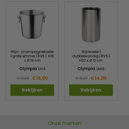
De metalen sproeiers zijn makkelijk reinigbaar
Sproeiers vergen nauwelijks onderhoud
Makkelijk verwijderbaar filter voor een eenvoudige
reiniging van de condensor
In gebieden met extreem hard water raden wij de
ijsblokjesmachines met
peddelsysteem
aan (Model IMF ).
Voor een optimale werking van uw machine raden wij aan
iedere 3 maand de condensor te reinigen.
Wijn- champagnekoeler
Wijnkoeler |
| grote emmer | RVS | H19
dubbelwandig | RVS |
x Ø 19 cm
H20 x Ø 12 cm
Olympia
Olympia
K406
DM118
€ 16,00
€ 14,00
€ 16,69
€ 15,29
Bekijken
Bekijken
Onze merken