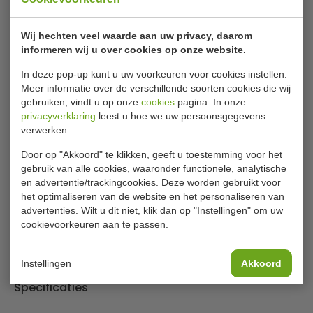
Of
betaal
990,18
in 3 termijnen
met Klarna
Wij hechten veel waarde aan uw privacy, daarom
âœ“ Gratis verzending âœ“ 24 uur levering âœ“ Laagste
informeren wij u over cookies op onze website.
prijsgarantie
In deze pop-up kunt u uw voorkeuren voor cookies instellen.
Meer informatie over de verschillende soorten cookies die wij
Brema CB 955 HC RVS luchtgekoelde
gebruiken, vindt u op onze
cookies
pagina. In onze
privacyverklaring
leest u hoe we uw persoonsgegevens
ijsblokjesmachine
verwerken.
volgens het sproei systeem met ECO Friendly R290
Door op "Akkoord" te klikken, geeft u toestemming voor het
Speciaal geschikt voor café, restaurant, clubs, hotels etc.
gebruik van alle cookies, waaronder functionele, analytische
en advertentie/trackingcookies. Deze worden gebruikt voor
Prijs en kwaliteit
het optimaliseren van de website en het personaliseren van
Een Brema ijsblokjesmachine is van Italiaanse topkwaliteit
advertenties. Wilt u dit niet, klik dan op "Instellingen" om uw
en word dan ook voornamelijk door de echte
cookievoorkeuren aan te passen.
professionals gebruikt. Omdat Brema bekent staat voor
continuïteit, bedrijfszekerheid en lange levensduur voor
Lees meer
Instellingen
Akkoord
een zo laagst mogelijke prijs.
Specificaties
IJsblokje
Het ijsblokje dat door de Brema ijsblokjesmachines