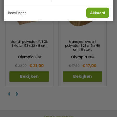
Instellingen
Akkoord
Mand | polyrotan |1/1 GN
Mandjes | ovaal |
| Maten 53 x 32 x 8 cm
polyrotan | 23 x 16 x H6
cm | 6 stuks
Olympia
Olympia
F760
T364
€ 31,00
€ 17,00
€ 32,99
€ 17,69
Bekijken
Bekijken