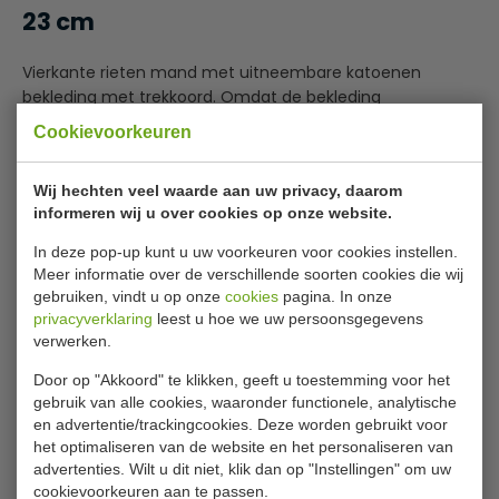
23 cm
Vierkante rieten mand met uitneembare katoenen
bekleding met trekkoord. Omdat de bekleding
uitneembaar is, kunt u na gebruik de kruimels gemakkelijk
Cookievoorkeuren
weggooien.
Ideaal voor het serveren en presenteren van brood en
Wij hechten veel waarde aan uw privacy, daarom
banket.
informeren wij u over cookies op onze website.
Specificaties
In deze pop-up kunt u uw voorkeuren voor cookies instellen.
Meer informatie over de verschillende soorten cookies die wij
Model
U 748
gebruiken, vindt u op onze
cookies
pagina. In onze
privacyverklaring
leest u hoe we uw persoonsgegevens
Maten
23 x 23 cm
verwerken.
Hoog
10 cm
Door op "Akkoord" te klikken, geeft u toestemming voor het
gebruik van alle cookies, waaronder functionele, analytische
en advertentie/trackingcookies. Deze worden gebruikt voor
Is dit iets voor jou?
het optimaliseren van de website en het personaliseren van
advertenties. Wilt u dit niet, klik dan op "Instellingen" om uw
cookievoorkeuren aan te passen.