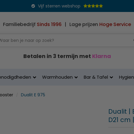
Vijf sterren webshop
Familiebedrijf
Sinds 1996
|
Lage prijzen
Hoge Service
Betalen in 3 termijn met
Klarna
enodigdheden
Warmhouden
Bar & Tafel
Hygie
rooster
Dualit E 975
Dualit |
D21 cm 