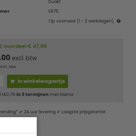
Dualit
mmer
E975
Op voorraad (1 - 2 werkdagen)
|
Voordeel € 47,99
,00
excl. btw
incl. btw
In winkelwagentje
l
140,76
in 3 termijnen
met Klarna
zending* ✔ 24 uur levering ✔ Laagste prijsgarantie