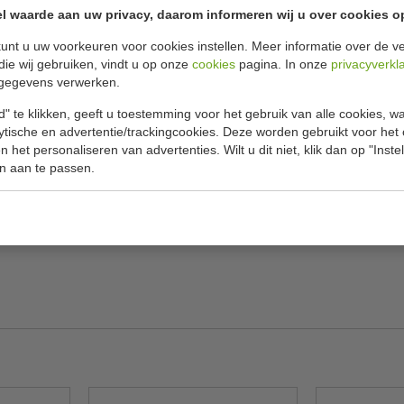
Specificat
en kleur wit
l waarde aan uw privacy, daarom informeren wij u over cookies o
te broodrooster heeft met 6 sleuven een hoge
unt u uw voorkeuren voor cookies instellen. Meer informatie over de ve
Model
essionele keuken. De stijlvolle, iconische
die wij gebruiken, vindt u op onze
cookies
pagina. In onze
privacyverkl
gegevens verwerken.
Afmeting H
n eenvoudig te vervangen ProHeat
uik alleen de sleuven die u nodig heeft met de
Capaciteit
" te klikken, geeft u toestemming voor het gebruik van alle cookies, 
rgt ervoor dat uw brood perfect geroosterd
lytische en advertentie/trackingcookies. Deze worden gebruikt voor het
Sleuven
 het personaliseren van advertenties. Wilt u dit niet, klik dan op "Inst
n aan te passen.
Kleur