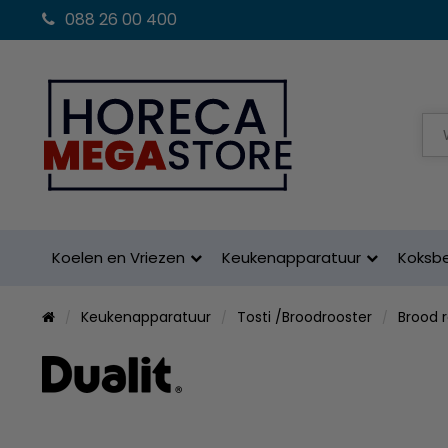
088 26 00 400
Koelen en Vriezen
Keukenapparatuur
Koksb
Keukenapparatuur
Tosti /Broodrooster
Brood 