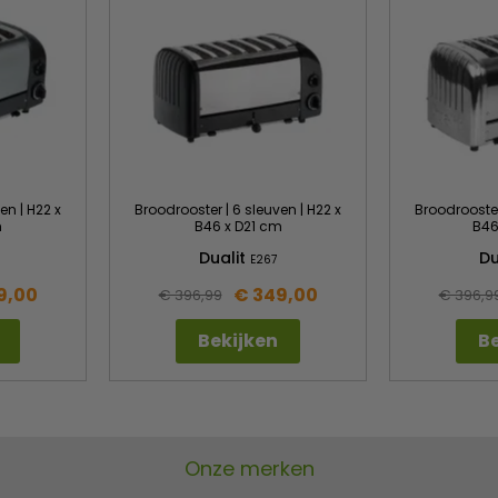
en | H22 x
Broodrooster | 6 sleuven | H22 x
Broodrooster
m
B46 x D21 cm
B46
Dualit
Du
E267
9,00
€ 349,00
€ 396,99
€ 396,9
Bekijken
Be
Onze merken