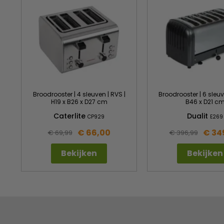
Broodrooster | 4 sleuven | RVS |
Broodrooster | 6 sleuv
H19 x B26 x D27 cm
B46 x D21 c
Caterlite
Dualit
CP929
E269
€ 66,00
€ 34
€ 69,99
€ 396,99
Bekijken
Bekijken