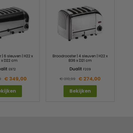
 | 6 sleuven | H22 x
Broodrooster | 4 sleuven | H22 x
 x D22 cm
B36 x D21 cm
alit
Dualit
E972
F209
€ 349,00
€ 274,00
9
€ 310,99
kijken
Bekijken