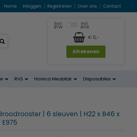
Home
Inloggen
Registreren
Over ons
Contact
Excl.
Incl.
BTW
BTW
€ 0,-
Afrekenen
ne
RVS
Horeca Meubilair
Disposables
 Broodrooster | 6 sleuven | H22 x B46 x
| E975