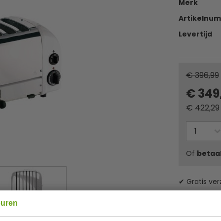
Merk
Artikelnu
Levertijd
€ 396,99
€ 349
€
422,29
Of
betaa
✔ Gratis ver
euren